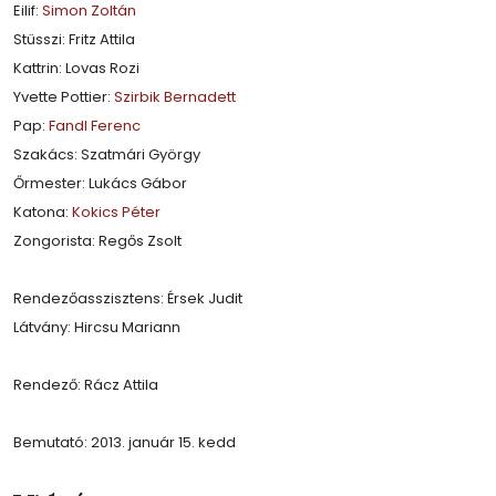
Eilif:
Simon Zoltán
Stüsszi: Fritz Attila
Kattrin: Lovas Rozi
Yvette Pottier:
Szirbik Bernadett
Pap:
Fandl Ferenc
Szakács: Szatmári György
Őrmester: Lukács Gábor
Katona:
Kokics Péter
Zongorista: Regős Zsolt
Rendezőasszisztens: Érsek Judit
Látvány: Hircsu Mariann
Rendező: Rácz Attila
Bemutató: 2013. január 15. kedd