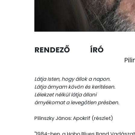
RENDEZŐ
ÍRÓ
Pil
Látja Isten, hogy állok a napon.
Látja árnyam kövön és kerítésen.
Lélekzet nélkül látja állani
árnyékomat a levegőtlen présben.
Pilinszky János: Apokrif (részlet)
"1984-ben, a Hobo Blues Band Vadászat