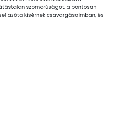
kilátástalan szomorúságot, a pontosan
rsei azóta kísérnek csavargásaimban, és