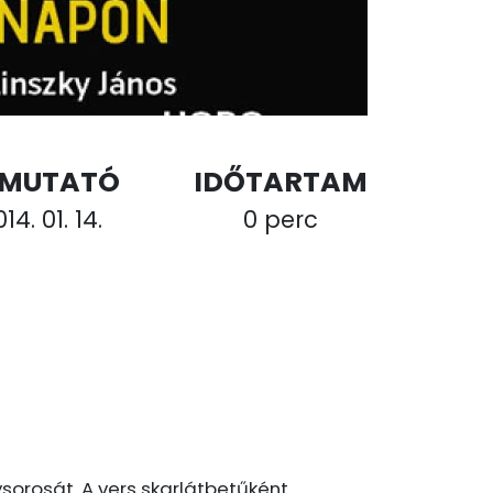
EMUTATÓ
IDŐTARTAM
14. 01. 14.
0 perc
orosát. A vers skarlátbetűként