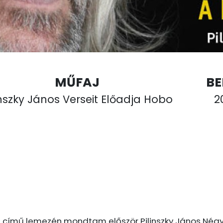
MŰFAJ
B
inszky János Verseit Előadja Hobo
20
 című lemezén mondtam először Pilinszky János Négys