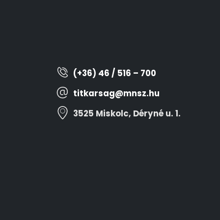
(+36) 46 / 516 – 700
titkarsag@mnsz.hu
3525 Miskolc, Déryné u. 1.