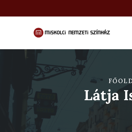
FŐOL
Látja 