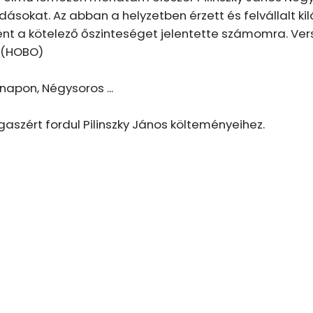
adásokat. Az abban a helyzetben érzett és felvállalt 
nt a kötelező őszinteséget jelentette számomra. Ve
" (HOBO)
napon, Négysoros ...
igaszért fordul Pilinszky János költeményeihez.