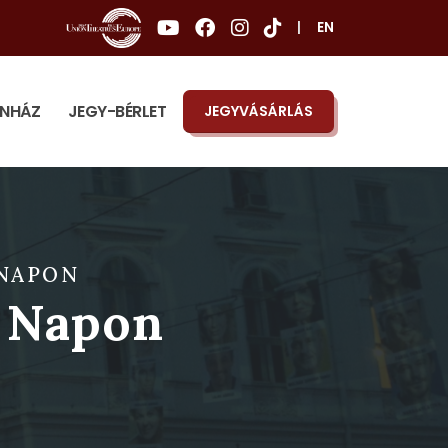
|
EN
ÍNHÁZ
JEGY-BÉRLET
JEGYVÁSÁRLÁS
 NAPON
A Napon