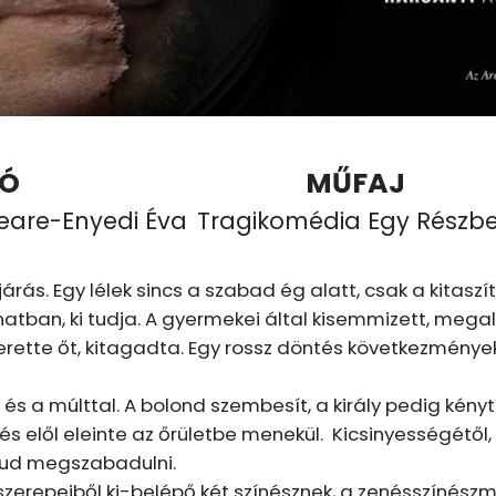
RÓ
MŰFAJ
eare-Enyedi Éva
Tragikomédia Egy Részb
ás. Egy lélek sincs a szabad ég alatt, csak a kitaszítot
tban, ki tudja. A gyermekei által kisemmizett, megal
szerette őt, kitagadta. Egy rossz döntés következmény
és a múlttal. A bolond szembesít, a király pedig kényt
rés elől eleinte az őrületbe menekül. Kicsinyességétől
 tud megszabadulni.
szerepeiből ki-belépő két színésznek, a zenésszínész