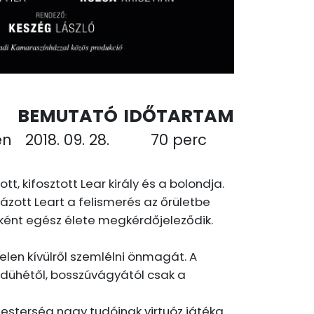
BEMUTATÓ
IDŐTARTAM
en
2018. 09. 28.
70 perc
t, kifosztott Lear király és a bolondja.
ázott Leart a felismerés az őrületbe
eként egész élete megkérdőjeleződik.
elen kívülről szemlélni önmagát. A
, dühétől, bosszúvágyától csak a
mesterség nagy tudóinak virtuóz játéka