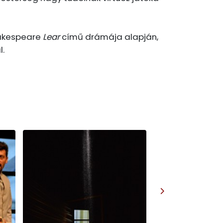
hakespeare
Lear
című drámája alapján,
l.