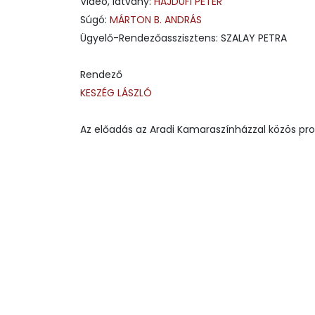
Video, látvány:
HAJDUFI PÉTER
Súgó:
MÁRTON B. ANDRÁS
Ügyelő-Rendezőasszisztens: SZALAY PETRA
Rendező
KESZÉG LÁSZLÓ
Az előadás az Aradi Kamaraszínházzal közös pro