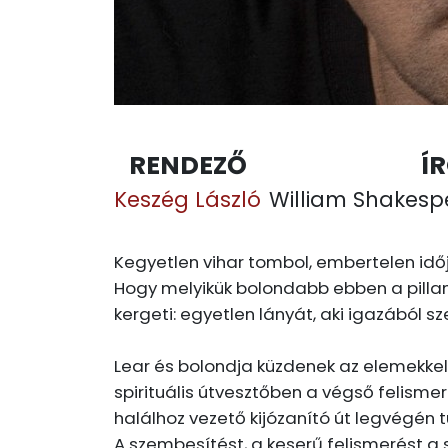
RENDEZŐ
Í
Keszég László
William Shakesp
Kegyetlen vihar tombol, embertelen időjár
Hogy melyikük bolondabb ebben a pillana
kergeti: egyetlen lányát, aki igazából 
Lear és bolondja küzdenek az elemekkel 
spirituális útvesztőben a végső felisme
halálhoz vezető kijózanító út legvégén
A szembesítést, a keserű felismerést a 