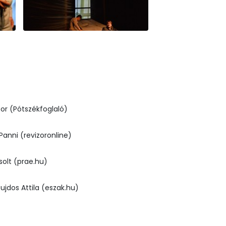
or (Pótszékfoglaló)
Panni (revizoronline)
solt (prae.hu)
ujdos Attila (eszak.hu)