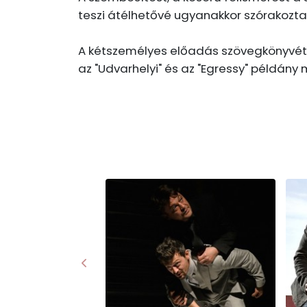
teszi átélhetővé ugyanakkor szórakozta
A kétszemélyes előadás szövegkönyvét 
az "Udvarhelyi" és az "Egressy" példán