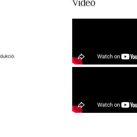
Videó
dukció.