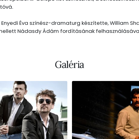
tóvá.
Enyedi Éva színész-dramaturg készítette, William S
y mellett Nádasdy Ádám fordításának felhasználásáva
Galéria