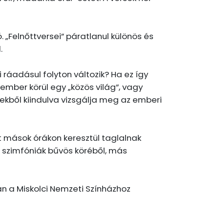
 „Felnőttversei” páratlanul különös és
.
i ráadásul folyton változik? Ha ez így
t ember körül egy „közös világ”, vagy
ekből kiindulva vizsgálja meg az emberi
t mások órákon keresztül taglalnak
 szimfóniák bűvös köréből, más
n a Miskolci Nemzeti Színházhoz