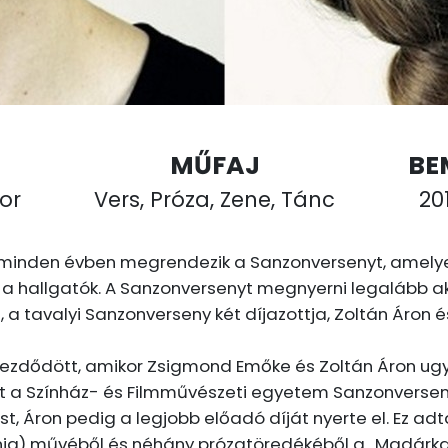
MŰFAJ
BE
or
Vers, Próza, Zene, Tánc
201
minden évben megrendezik a Sanzonversenyt, amelye
 hallgatók. A Sanzonversenyt megnyerni legalább akk
s, a tavalyi Sanzonverseny két díjazottja, Zoltán Ár
kezdődött, amikor Zsigmond Emőke és Zoltán Áron u
dult a Színház- és Filmművészeti egyetem Sanzonverse
t, Áron pedig a legjobb előadó díját nyerte el. Ez adt
fónia) művéből és néhány prózatöredékéből a „Madárka 