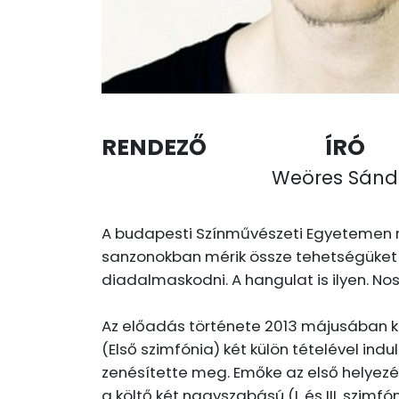
RENDEZŐ
ÍRÓ
Weöres Sánd
A budapesti Színművészeti Egyetemen 
sanzonokban mérik össze tehetségüket a
diadalmaskodni. A hangulat is ilyen. No
Az előadás története 2013 májusában 
(Első szimfónia) két külön tételével in
zenésítette meg. Emőke az első helyezés
a költő két nagyszabású (I. és III. szim