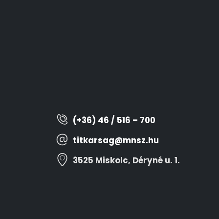
(+36) 46 / 516 – 700
titkarsag@mnsz.hu
3525 Miskolc, Déryné u. 1.