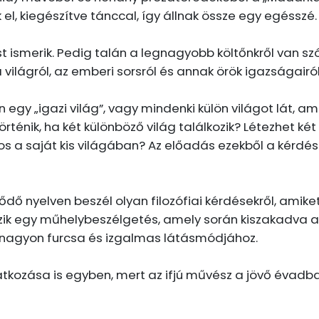
, kiegészítve tánccal, így állnak össze egy egésszé.
 ismerik. Pedig talán a legnagyobb költőnkről van szó.
 világról, az emberi sorsról és annak örök igazságairól
 egy „igazi világ”, vagy mindenki külön világot lát, am
 történik, ha két különböző világ találkozik? Létezhet ké
 a saját kis világában? Az előadás ezekből a kérdés
ő nyelven beszél olyan filozófiai kérdésekről, amike
zik egy műhelybeszélgetés, amely során kiszakadva a
tő nagyon furcsa és izgalmas látásmódjához.
tkozása is egyben, mert az ifjú művész a jövő évadba