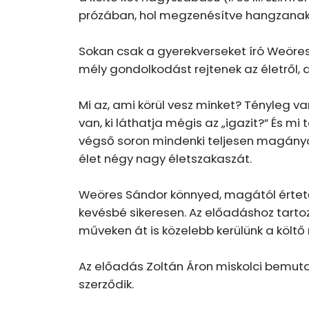
prózában, hol megzenésítve hangzanak el
Sokan csak a gyerekverseket író Weörest
mély gondolkodást rejtenek az életről, a
Mi az, ami körül vesz minket? Tényleg van
van, ki láthatja mégis az „igazit?” És mi
végső soron mindenki teljesen magányos
élet négy nagy életszakaszát.
Weöres Sándor könnyed, magától értetőd
kevésbé sikeresen. Az előadáshoz tarto
műveken át is közelebb kerülünk a köl
Az előadás Zoltán Áron miskolci bemuta
szerződik.