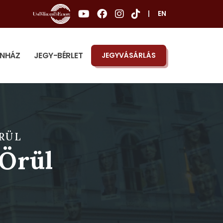
|
EN
ÍNHÁZ
JEGY-BÉRLET
JEGYVÁSÁRLÁS
RÜL
 Örül