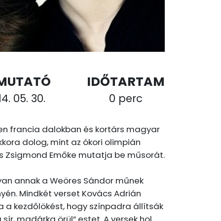
MUTATÓ
IDŐTARTAM
4. 05. 30.
0 perc
n francia dalokban és kortárs magyar
ora dolog, mint az ókori olimpián
on és Zsigmond Emőke mutatja be műsorát.
gyan annak a Weöres Sándor műnek
nyén. Mindkét verset Kovács Adrián
a a kezdőlökést, hogy színpadra állítsák
sír, madárka örül” estet. A versek hol