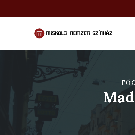
FŐ
Madá