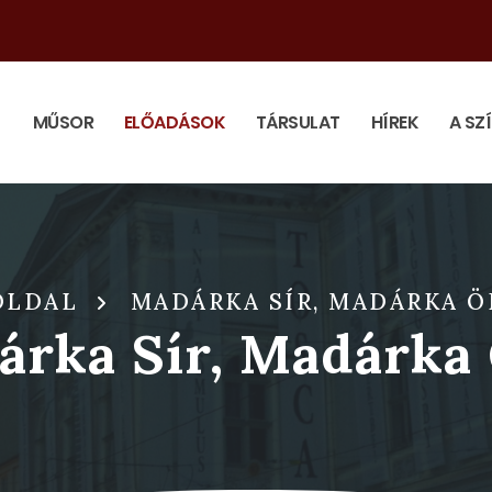
MŰSOR
ELŐADÁSOK
TÁRSULAT
HÍREK
A SZ
OLDAL
MADÁRKA SÍR, MADÁRKA Ö
rka Sír, Madárka