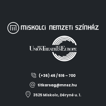
(+36) 46 / 516 – 700
titkarsag@mnsz.hu
3525 Miskolc, Déryné u. 1.