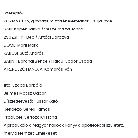
Szereplők:
KOZMA GÉZA, gimnáziumi történelemtanár: Csuja Imre
SÁRI: Kopek Janka / Veszelovszki Janka
ZSUZSI: Trill Bea / Antóci Dorottya
DÖME: Márfi Márk
KARCSI: Sütő András
BÁLINT: Böröndi Bence / Hajdu-Sobor Csaba
A RENDEZŐ HANGJA: Kamarás Iván
Írta: Szabó Borbála
Jelmez Matisz Gábor
Díszlettervező: Huszár Kató
Rendező: Seres Tamás
Producer: Serfőző Krisztina
A produkció a Magyar hősök c könyv alapötletéből született,
mely a Nemzeti Emlékezet