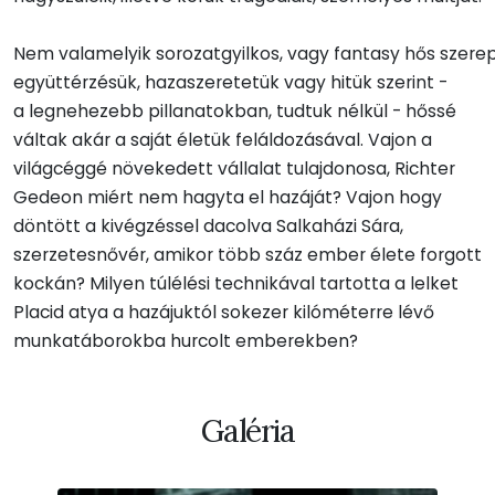
Nem valamelyik sorozatgyilkos, vagy fantasy hős szer
együttérzésük, hazaszeretetük vagy hitük szerint -
a legnehezebb pillanatokban, tudtuk nélkül - hőssé
váltak akár a saját életük feláldozásával. Vajon a
világcéggé növekedett vállalat tulajdonosa, Richter
Gedeon miért nem hagyta el hazáját? Vajon hogy
döntött a kivégzéssel dacolva Salkaházi Sára,
szerzetesnővér, amikor több száz ember élete forgott
kockán? Milyen túlélési technikával tartotta a lelket
Placid atya a hazájuktól sokezer kilóméterre lévő
munkatáborokba hurcolt emberekben?
Galéria