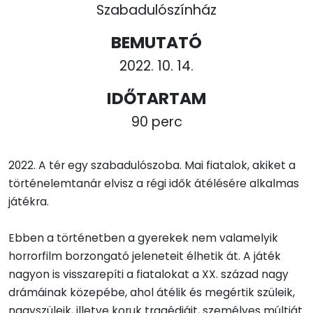
Szabadulószínház
BEMUTATÓ
2022. 10. 14.
IDŐTARTAM
90 perc
2022. A tér egy szabadulószoba. Mai fiatalok, akiket a
történelemtanár elvisz a régi idők átélésére alkalmas
játékra.
Ebben a történetben a gyerekek nem valamelyik
horrorfilm borzongató jeleneteit élhetik át. A játék
nagyon is visszarepíti a fiatalokat a XX. század nagy
drámáinak közepébe, ahol átélik és megértik szüleik,
nagyszüleik, illetve koruk tragédiáit, személyes múltját.