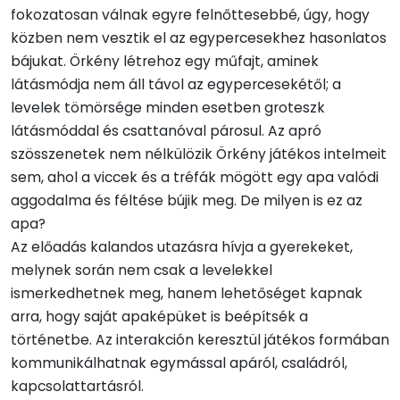
fokozatosan válnak egyre felnőttesebbé, úgy, hogy
közben nem vesztik el az egypercesekhez hasonlatos
bájukat. Örkény létrehoz egy műfajt, aminek
látásmódja nem áll távol az egypercesekétől; a
levelek tömörsége minden esetben groteszk
látásmóddal és csattanóval párosul. Az apró
szösszenetek nem nélkülözik Örkény játékos intelmeit
sem, ahol a viccek és a tréfák mögött egy apa valódi
aggodalma és féltése bújik meg. De milyen is ez az
apa?
Az előadás kalandos utazásra hívja a gyerekeket,
melynek során nem csak a levelekkel
ismerkedhetnek meg, hanem lehetőséget kapnak
arra, hogy saját apaképüket is beépítsék a
történetbe. Az interakción keresztül játékos formában
kommunikálhatnak egymással apáról, családról,
kapcsolattartásról.