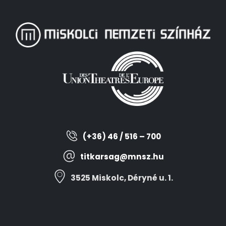
(+36) 46 / 516 – 700
titkarsag@mnsz.hu
3525 Miskolc, Déryné u. 1.