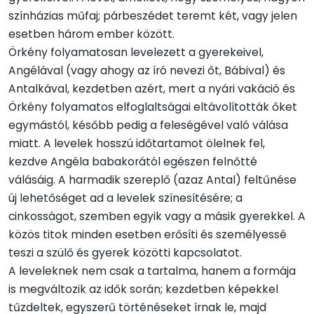
színházias műfaj; párbeszédet teremt két, vagy jelen
esetben három ember között.
Örkény folyamatosan levelezett a gyerekeivel,
Angélával (vagy ahogy az író nevezi őt, Bábival) és
Antalkával, kezdetben azért, mert a nyári vakáció és
Örkény folyamatos elfoglaltságai eltávolították őket
egymástól, később pedig a feleségével való válása
miatt. A levelek hosszú időtartamot ölelnek fel,
kezdve Angéla babakorától egészen felnőtté
válásáig. A harmadik szereplő (azaz Antal) feltűnése
új lehetőséget ad a levelek színesítésére; a
cinkosságot, szemben egyik vagy a másik gyerekkel. A
közös titok minden esetben erősíti és személyessé
teszi a szülő és gyerek közötti kapcsolatot.
A leveleknek nem csak a tartalma, hanem a formája
is megváltozik az idők során; kezdetben képekkel
tűzdeltek, egyszerű történéseket írnak le, majd