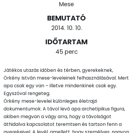
Mese
BEMUTATÓ
2014. 10. 10.
IDŐTARTAM
45 perc
Játékos utazás időben és térben, gyerekeknek,
Örkény István mese-leveleinek felhasználásával. Mert
apa csak egy van – illetve mindenkinek csak egy.
Egyszóval rengeteg.
Örkény mese-levelei különleges életrajzi
dokumentumok. A távol levő apa archetipikus figura,
akiben megvan a vágy arra, hogy a távolságot
áthidalva kapcsolatot teremtsen és tartson fenn a
gyerekeivel. A levél, amellett, hogy személyes, nagyon