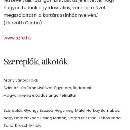
részévé válik. „Az igazi kihívást az jelentette, hogy
hogyan tudunk egy klasszikus, veretes művet
megszólaltatni a kortárs színház nyelvén."
(Horváth Csaba)
www.szfe.hu
Szereplők, alkotók
Arany János: Toldi
Színház- és Filmművészeti Egyetem, Budapest
Magyar nyelvű előadás angol felirattal
Szereplők: Gyöngy Zsuzsa, Hegymegi Máté, Horkay Barnabás,
Nagy Norbert Zsolt, Pallag Márton, Varga Krisztina, Zsíros Linda
Zene: Dresch Mihály