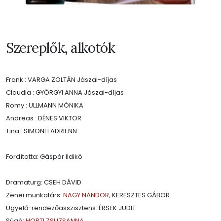
Szereplők, alkotók
Frank : VARGA ZOLTÁN Jászai-díjas
Claudia : GYÖRGYI ANNA Jászai-díjas
Romy : ULLMANN MÓNIKA
Andreas : DÉNES VIKTOR
Tina : SIMONFI ADRIENN
Fordította: Gáspár Ildikó
Dramaturg: CSEH DÁVID
Zenei munkatárs:
NAGY NÁNDOR
, KERESZTES GÁBOR
Ügyelő-rendezőasszisztens: ÉRSEK JUDIT
Súgó:
HORTI ZSUZSANNA