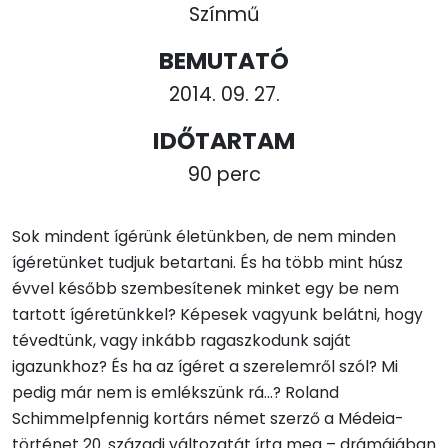
Színmű
BEMUTATÓ
2014. 09. 27.
IDŐTARTAM
90 perc
Sok mindent ígérünk életünkben, de nem minden
ígéretünket tudjuk betartani. És ha több mint húsz
évvel később szembesítenek minket egy be nem
tartott ígéretünkkel? Képesek vagyunk belátni, hogy
tévedtünk, vagy inkább ragaszkodunk saját
igazunkhoz? És ha az ígéret a szerelemről szól? Mi
pedig már nem is emlékszünk rá…? Roland
Schimmelpfennig kortárs német szerző a Médeia-
történet 20. századi változatát írta meg – drámájában