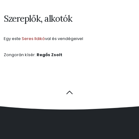
Szereplők, alkotók
Egy este
Seres Ildikó
val és vendégeivel
Zongorán kísér:
Regős Zsolt