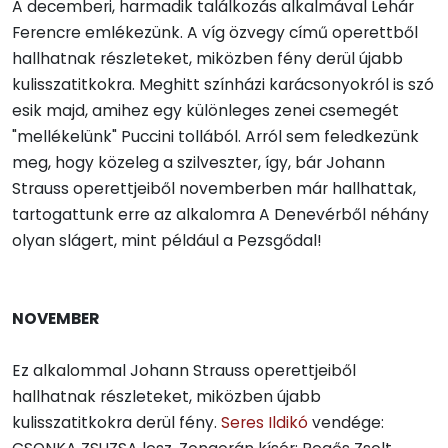
A decemberi, harmadik találkozás alkalmával Lehár
Ferencre emlékezünk. A víg özvegy című operettből
hallhatnak részleteket, miközben fény derül újabb
kulisszatitkokra. Meghitt színházi karácsonyokról is szó
esik majd, amihez egy különleges zenei csemegét
"mellékelünk" Puccini tollából. Arról sem feledkezünk
meg, hogy közeleg a szilveszter, így, bár Johann
Strauss operettjeiből novemberben már hallhattak,
tartogattunk erre az alkalomra A Denevérből néhány
olyan slágert, mint például a Pezsgődal!
NOVEMBER
Ez alkalommal Johann Strauss operettjeiből
hallhatnak részleteket, miközben újabb
kulisszatitkokra derül fény.
Seres Ildikó
vendége: