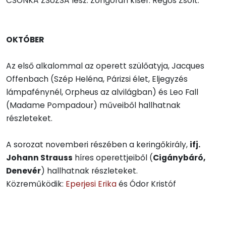
CSONKA ZSUZSA lesz. Zongorán kísér: Regős Zsolt.
OKTÓBER
Az első alkalommal az operett szülőatyja, Jacques
Offenbach (Szép Heléna, Párizsi élet, Eljegyzés
lámpafénynél, Orpheus az alvilágban) és Leo Fall
(Madame Pompadour) műveiből hallhatnak
részleteket.
A sorozat novemberi részében a keringőkirály,
ifj.
Johann Strauss
híres operettjeiből (
Cigánybáró,
Denevér
) hallhatnak részleteket.
Közreműködik:
Eperjesi Erika
és Ódor Kristóf