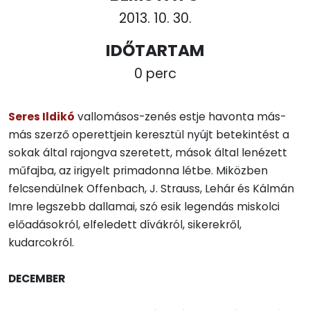
2013. 10. 30.
IDŐTARTAM
0 perc
Seres Ildikó
vallomásos-zenés estje havonta más-
más szerző operettjein keresztül nyújt betekintést a
sokak által rajongva szeretett, mások által lenézett
műfajba, az irigyelt primadonna létbe. Miközben
felcsendülnek Offenbach, J. Strauss, Lehár és Kálmán
Imre legszebb dallamai, szó esik legendás miskolci
előadásokról, elfeledett dívákról, sikerekről,
kudarcokról.
DECEMBER