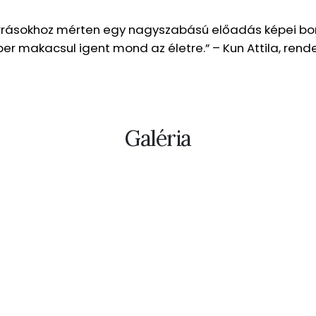
rrásokhoz mérten egy nagyszabású előadás képei bo
r makacsul igent mond az életre.” – Kun Attila, ren
Galéria