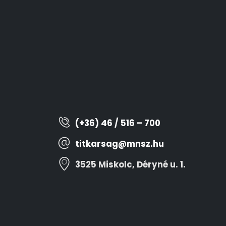
(+36) 46 / 516 – 700
titkarsag@mnsz.hu
3525 Miskolc, Déryné u. 1.