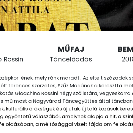
MŰFAJ
BE
 Rossini
Táncelőadás
2016
zépkori ének, mely ránk maradt. Az eltelt századok s
lt ferences szerzetes, Szűz Máriának a keresztfa me
kotás Gioachino Rossini négy szólistára, vegyeskarra
ikus mű most a Nagyvárad Táncegyüttes által táncban
k, kulturális örökségek és új utak, új találkozások ke
g egyöntetű válaszából, amelynek alapja a hit, a szí
om feloldásában, a méltósággal viselt fájdalom felold