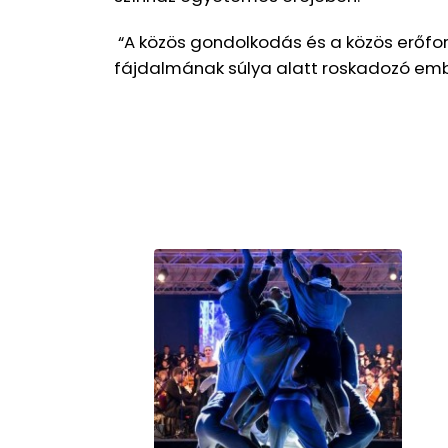
“A közös gondolkodás és a közös erőfo
fájdalmának súlya alatt roskadozó embe