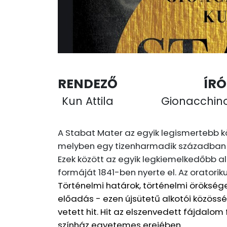
RENDEZŐ
ÍRÓ
Kun Attila
Gionacchino
A Stabat Mater az egyik legismertebb kö
melyben egy tizenharmadik században é
Ezek között az egyik legkiemelkedőbb al
formáját 1841-ben nyerte el. Az orator
Történelmi határok, történelmi öröksége
előadás - ezen újsütetű alkotói közössé
vetett hit. Hit az elszenvedett fájdal
színház egyetemes erejében.