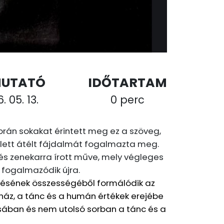
MUTATÓ
IDŐTARTAM
. 05. 13.
0 perc
orán sokakat érintett meg ez a szöveg,
llett átélt fájdalmát fogalmazta meg.
 és zenekarra írott műve, mely végleges
 fogalmazódik újra.
resésének összességéből formálódik az
nház, a tánc és a humán értékek erejébe
ásában és nem utolsó sorban a tánc és a