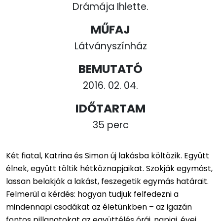
Drámája Ihlette.
MŰFAJ
Látványszínház
BEMUTATÓ
2016. 02. 04.
IDŐTARTAM
35 perc
Két fiatal, Katrina és Simon új lakásba költözik. Együtt
élnek, együtt töltik hétköznapjaikat. Szokják egymást,
lassan belakják a lakást, feszegetik egymás határait.
Felmerül a kérdés: hogyan tudjuk felfedezni a
mindennapi csodákat az életünkben – az igazán
fontos pillanatokat az együttélés órái, napjai, évei