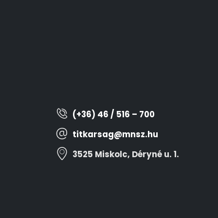
(+36) 46 / 516 – 700
titkarsag@mnsz.hu
3525 Miskolc, Déryné u. 1.