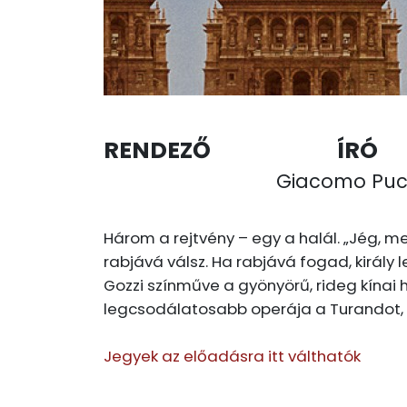
RENDEZŐ
ÍRÓ
Giacomo Pucc
Három a rejtvény – egy a halál. „Jég, m
rabjává válsz. Ha rabjává fogad, király l
Gozzi színműve a gyönyörű, rideg kínai 
legcsodálatosabb operája a Turandot,
Jegyek az előadásra itt válthatók