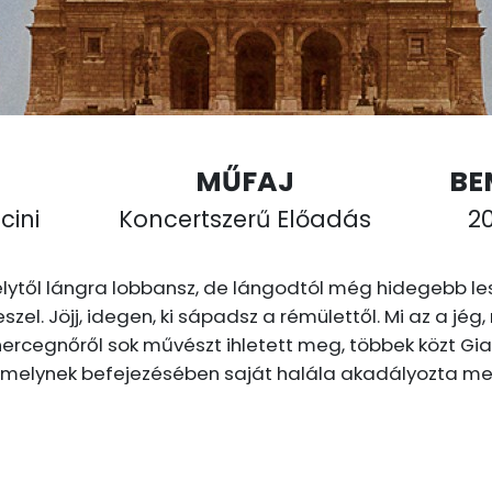
MŰFAJ
BE
ini
Koncertszerű Előadás
20
elytől lángra lobbansz, de lángodtól még hidegebb le
eszel. Jöjj, idegen, ki sápadsz a rémülettől. Mi az a j
hercegnőről sok művészt ihletett meg, többek közt Giac
 melynek befejezésében saját halála akadályozta m