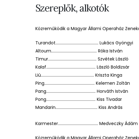
Szereplők, alkotók
Közreműködik a Magyar Állami Operaház Zeneka
Turandot.............................................. Lukács Gyöngyi
Altoum................................................. Róka István
Timur.................................................... Szvétek László
Kalaf..................................................... László Boldizsár
Liù......................................................... Kriszta Kinga
Ping...................................................... Kelemen Zoltán
Pang..................................................... Horváth István
Pong..................................................... Kiss Tivadar
Mandarin............................................. Kiss András
Karmester........................................... Medveczky Ádám
Közreműködik a Magyar Állami Operaház Zeneka