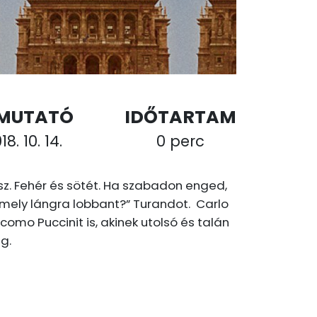
MUTATÓ
IDŐTARTAM
18. 10. 14.
0 perc
sz. Fehér és sötét. Ha szabadon enged,
ég, mely lángra lobbant?” Turandot. Carlo
omo Puccinit is, akinek utolsó és talán
eg.