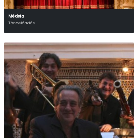
Médeia
Táncelőadás