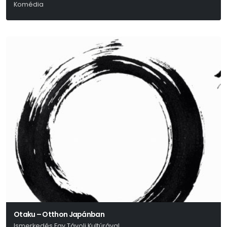
Komédia
Otaku – Otthon Japánban
Ismerkedés Egy Távoli Kultúrával