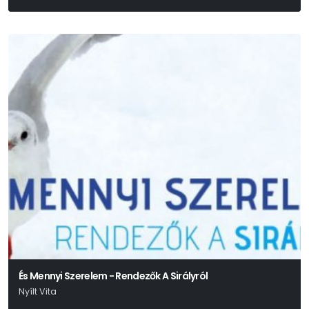
És Mennyi Szerelem - Rendezők A Sirályról
Nyílt Vita