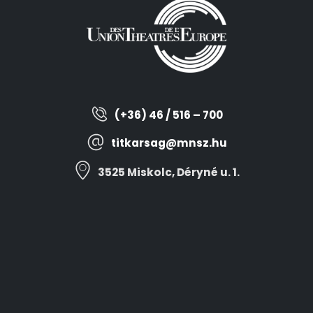
(+36) 46 / 516 – 700
titkarsag@mnsz.hu
3525 Miskolc, Déryné u. 1.