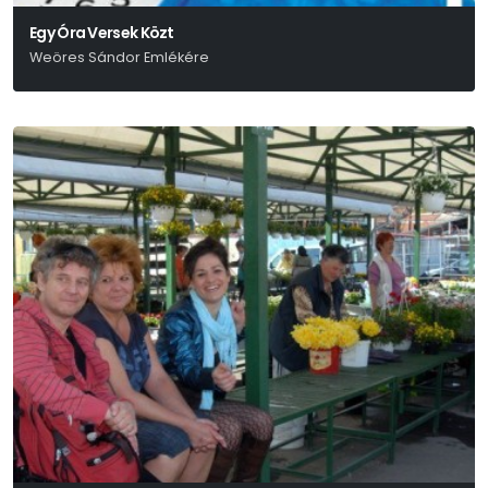
Egy Óra Versek Közt
Weöres Sándor Emlékére