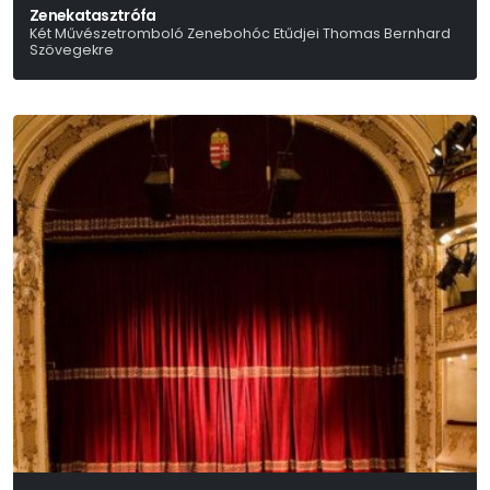
Zenekatasztrófa
Két Művészetromboló Zenebohóc Etűdjei Thomas Bernhard
Szövegekre