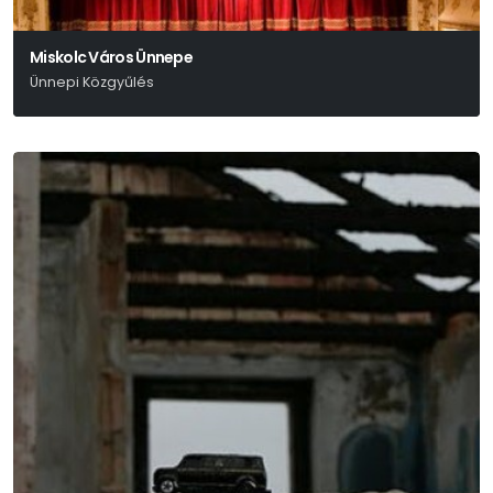
Miskolc Város Ünnepe
Ünnepi Közgyűlés