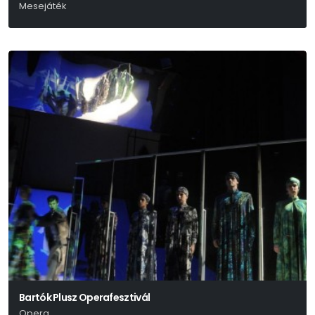
Mesejáték
Fekete Ádám
Bartók Plusz Operafesztivál
Opera