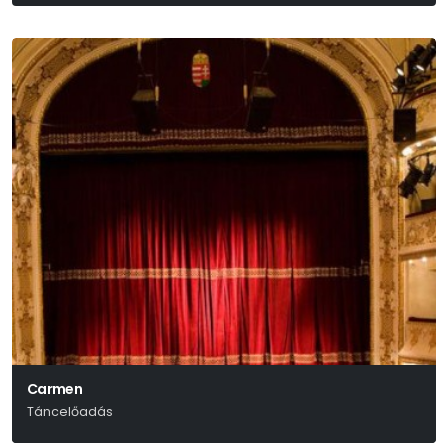
Carmen
Táncelőadás
Bizet-Scsedrin