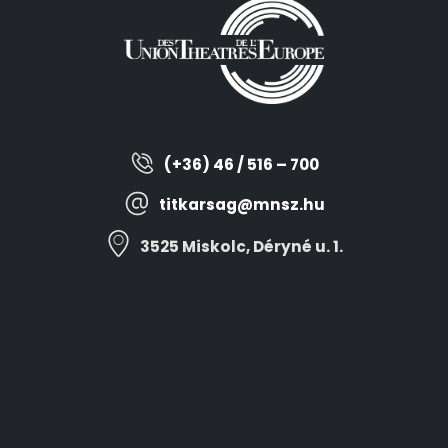
(+36) 46 / 516 – 700
titkarsag@mnsz.hu
3525 Miskolc, Déryné u. 1.