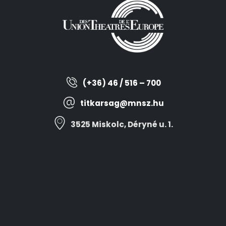
(+36) 46 / 516 – 700
titkarsag@mnsz.hu
3525 Miskolc, Déryné u. 1.