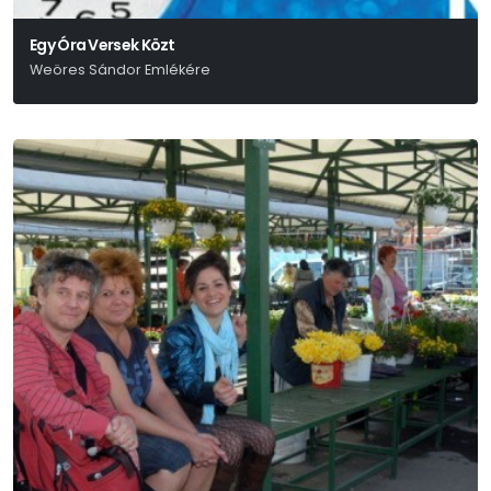
Egy Óra Versek Közt
Weöres Sándor Emlékére