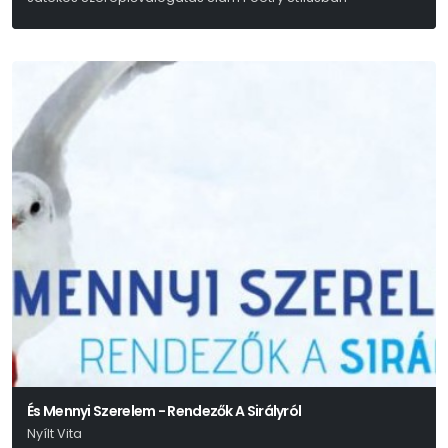
És Mennyi Szerelem - Rendezők A Sirályról
Nyílt Vita