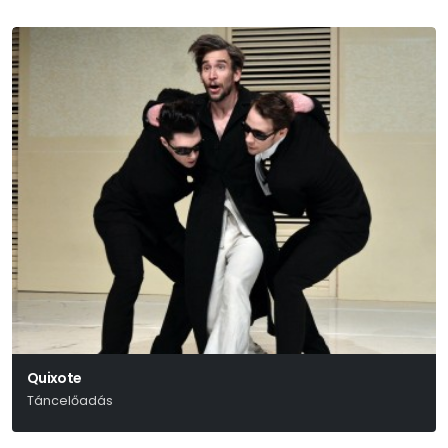
Quixote
Táncelőadás