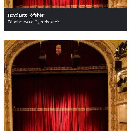
Hová Lett Hófehér?
Táncbeavató Gyerekeknek