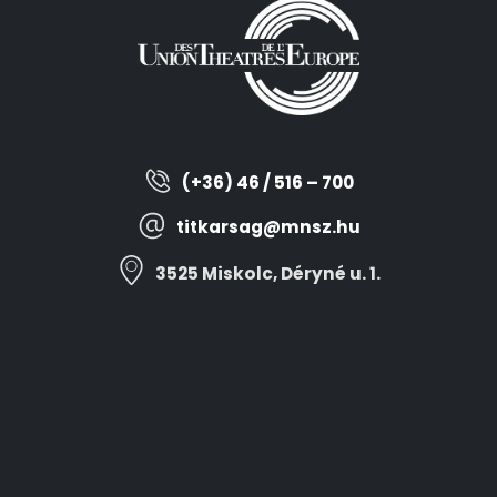
(+36) 46 / 516 – 700
titkarsag@mnsz.hu
3525 Miskolc, Déryné u. 1.