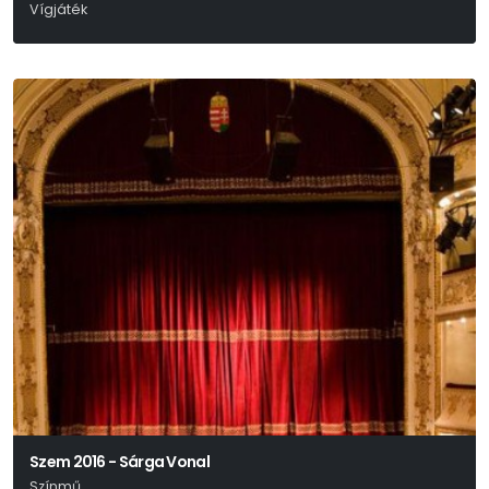
Vígjáték
Egressy Zoltán
Szem 2016 - Sárga Vonal
Színmű