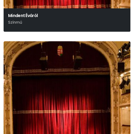
Mindent Éváról
Színmű
Mary Orr