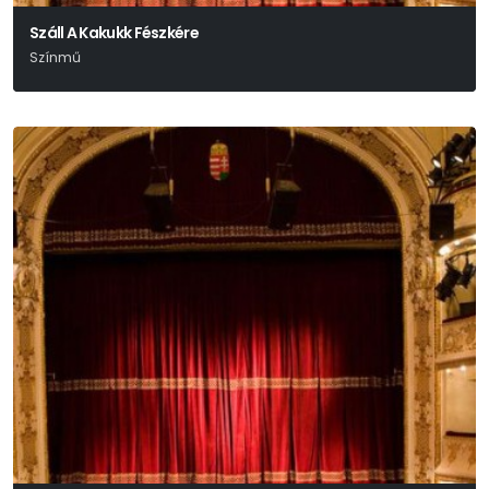
Száll A Kakukk Fészkére
Színmű
Ken Kesey