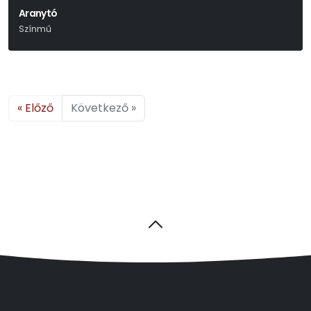
Aranytó
Színmű
Ernest Thompson
« Előző
Következő »