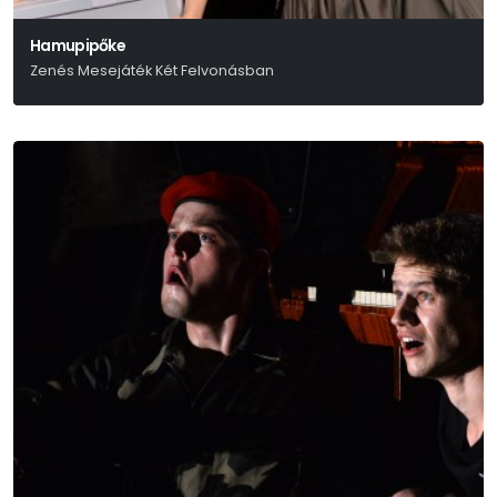
Hamupipőke
Zenés Mesejáték Két Felvonásban
Grimm Testvérek - Gimesi Dóra