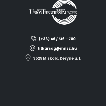
(+36) 46 / 516 – 700
titkarsag@mnsz.hu
3525 Miskolc, Déryné u. 1.