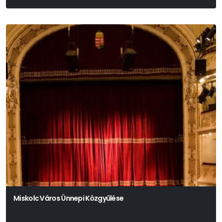
Vinnai András
Miskolc Város Ünnepi Közgyűlése