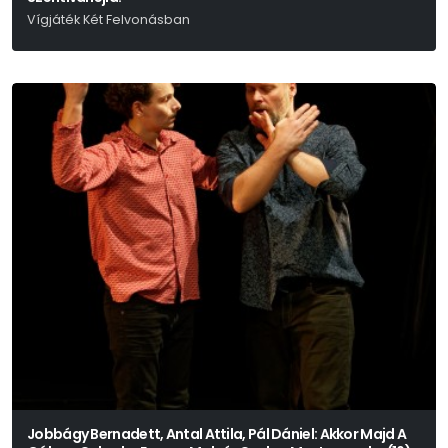
Vígjáték Két Felvonásban
Shakespeare Címében Is Hasonló Vígjátéka Alapján Nádasdy Ádám
Fordítását Felhasználva Írta: Rusznyák Gábor
Jobbágy Bernadett, Antal Attila, Pál Dániel: Akkor Majd A