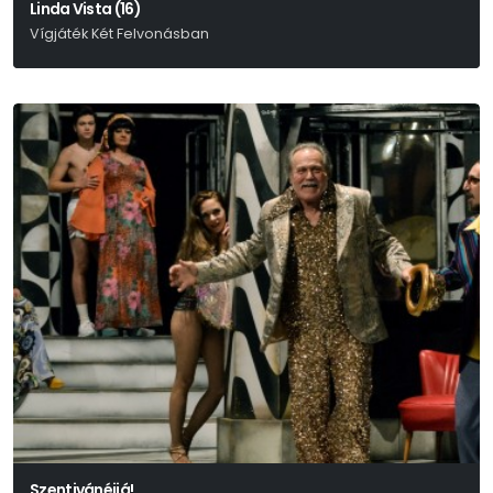
Linda Vista (16)
Vígjáték Két Felvonásban
Tracy Letts
Szentivánéjiá!