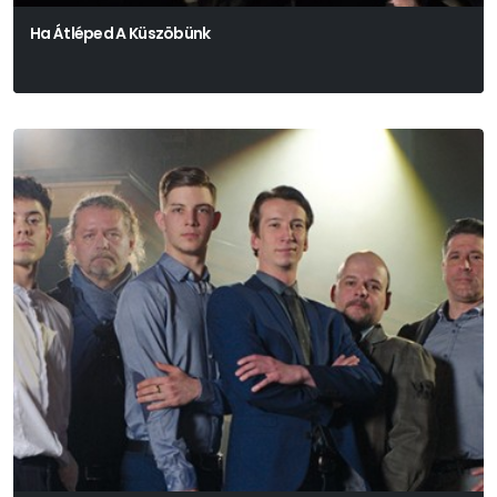
Ha Átléped A Küszöbünk