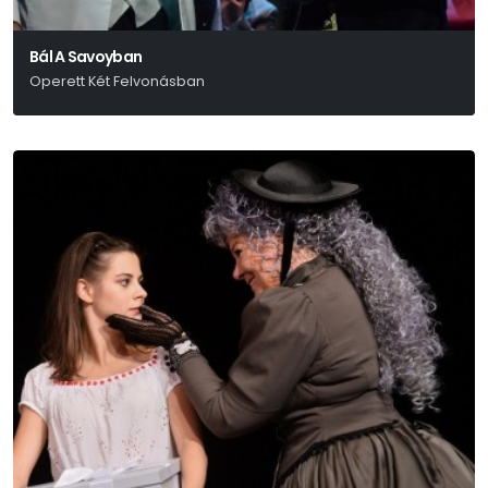
Bál A Savoyban
Operett Két Felvonásban
Ábrahám Pál