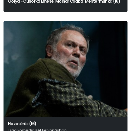
Gólya - Cuhorka Emese, Molnár Csaba: Mestermunka (16)
Hazatérés (16)
Tragikomédia Két Felvonásban