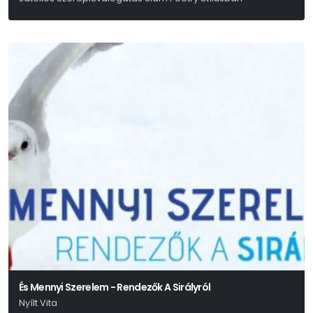
És Mennyi Szerelem - Rendezők A Sirályról
Nyílt Vita