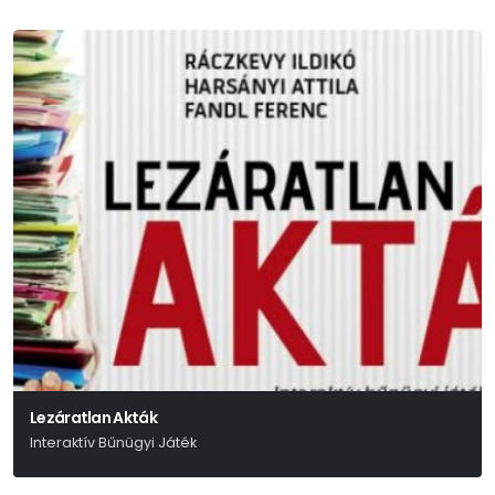
Lezáratlan Akták
Interaktív Bűnügyi Játék