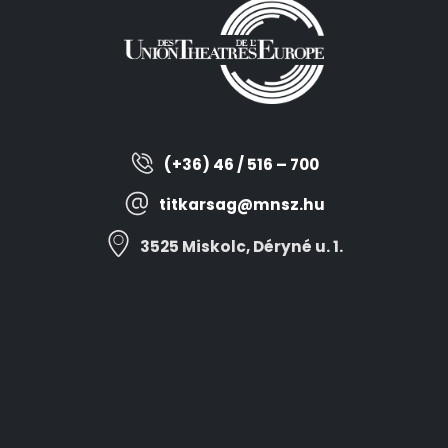
(+36) 46 / 516 – 700
titkarsag@mnsz.hu
3525 Miskolc, Déryné u. 1.