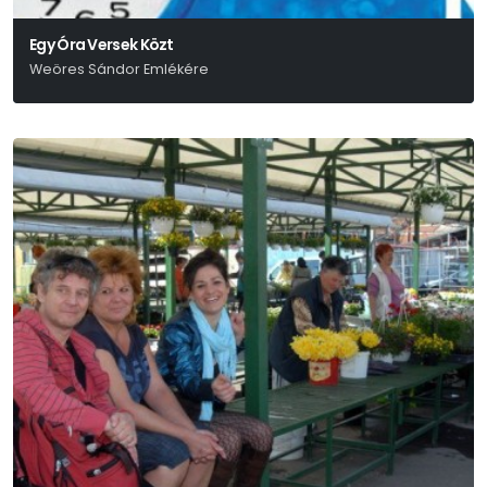
Egy Óra Versek Közt
Weöres Sándor Emlékére