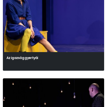
Az igazság gyertyái
Székely Csaba