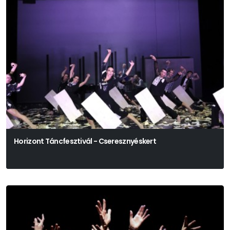
Horizont Táncfesztivál - Cseresznyéskert