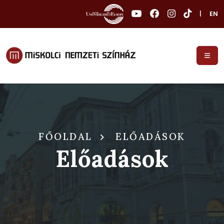
|
EN
FŐOLDAL
ELŐADÁSOK
Előadások