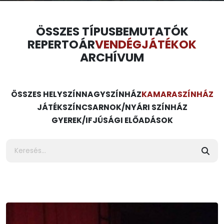
ÖSSZES TÍPUS
BEMUTATÓK
REPERTOÁR
VENDÉGJÁTÉKOK
ARCHÍVUM
ÖSSZES HELYSZÍN
NAGYSZÍNHÁZ
KAMARASZÍNHÁZ
JÁTÉKSZÍN
CSARNOK/NYÁRI SZÍNHÁZ
GYEREK/IFJÚSÁGI ELŐADÁSOK