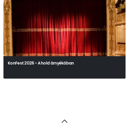
KonFest 2026 - A hold árnyékában
Václav Klemens