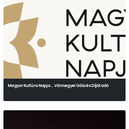
Magyar Kultúra Napja … Vármegyei Gála és Díjátadó