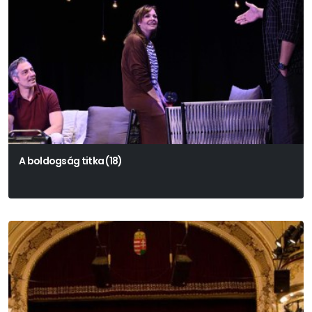
A boldogság titka (18)
Alexandru Popa