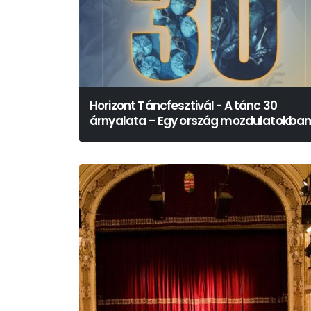
Horizont Táncfesztivál - A tánc 30
árnyalata – Egy ország mozdulatokba