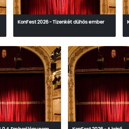
KonFest 2026 - Tizenkét dühös ember
Reginald Rose