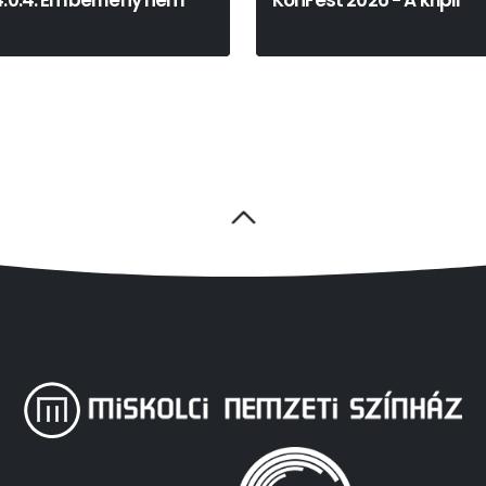
4.0.4. Emberi lény nem
KonFest 2026 - A kripli
Martin McDonagh