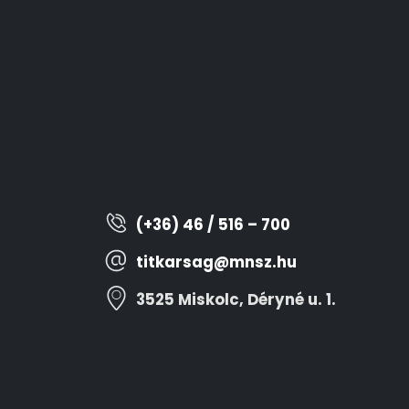
(+36) 46 / 516 – 700
titkarsag@mnsz.hu
3525 Miskolc, Déryné u. 1.