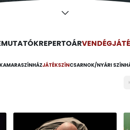
EMUTATÓK
REPERTOÁR
VENDÉGJÁT
KAMARASZÍNHÁZ
JÁTÉKSZÍN
CSARNOK/NYÁRI SZÍNH