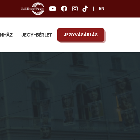
|
EN
ÍNHÁZ
JEGY-BÉRLET
JEGYVÁSÁRLÁS