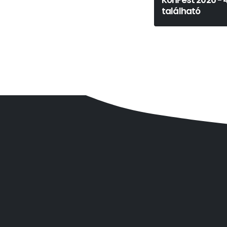
KonFest 2026 - 
található
Karel Čapek