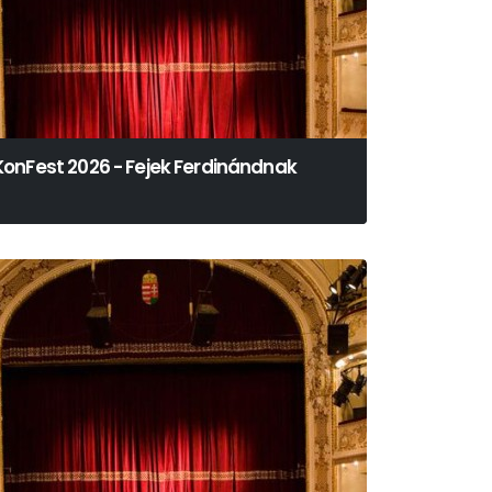
KonFest 2026 - Fejek Ferdinándnak
Görgey Gábor