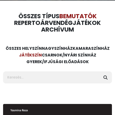
ÖSSZES TÍPUS
BEMUTATÓK
REPERTOÁR
VENDÉGJÁTÉKOK
ARCHÍVUM
ÖSSZES HELYSZÍN
NAGYSZÍNHÁZ
KAMARASZÍNHÁZ
JÁTÉKSZÍN
CSARNOK/NYÁRI SZÍNHÁZ
GYEREK/IFJÚSÁGI ELŐADÁSOK