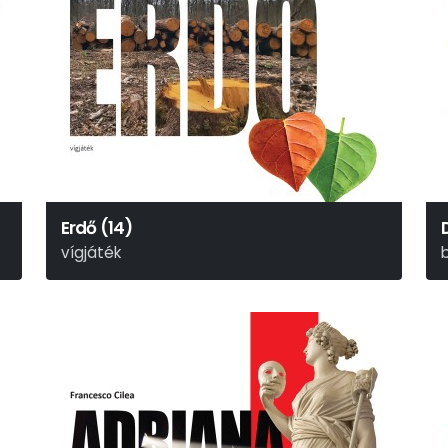
Erdő (14)
vígjáték
Alekszandr Nyikolajevics Osztrovszkij
P