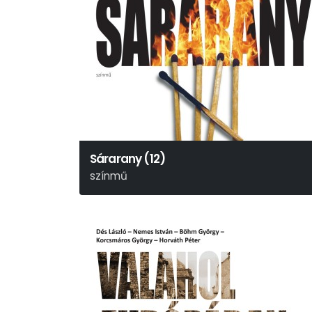
Sárarany (12)
színmű
Móricz Zsigmond