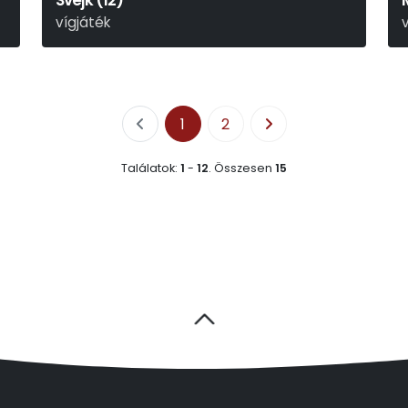
Svejk (12)
vígjáték
Jaroslav Hašek
Y
1
2
Találatok:
1
-
12
.
Összesen
15