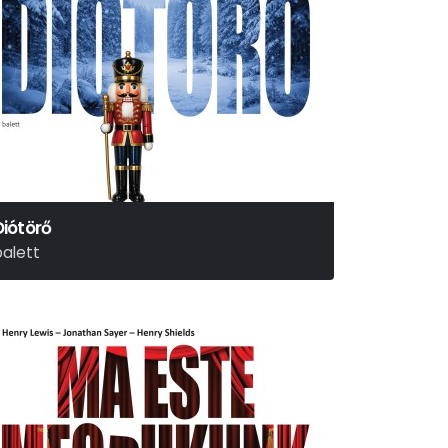
Diótörő
balett
jotr Iljics Csajkovszkij