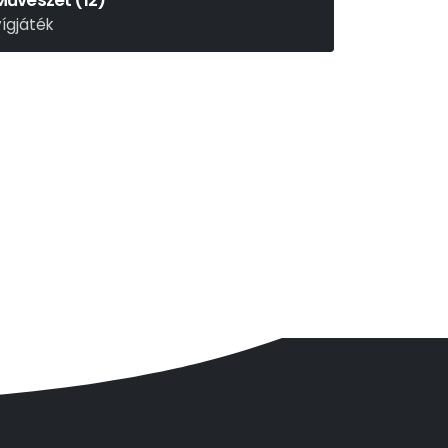
Művészet (12)
vígjáték
asmina Reza