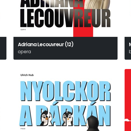
Adriana Lecouvreur (12)
opera
Francesco Cilea
H