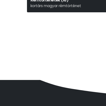
Rémtörténetek (18)
kortárs magyar rémtörténet
Nádas Péter