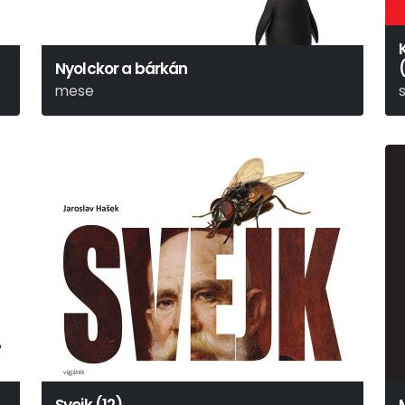
Nyolckor a bárkán
mese
Ulrich Hub
H