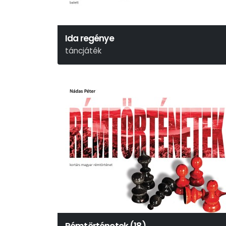
Ida regénye
táncjáték
Gárdonyi Géza