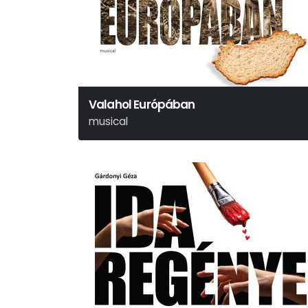
Valahol Európában
musical
Dés László - Nemes István - Böhm György -
Korcsmáros György - Horváth Péter