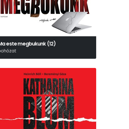
Ma este megbukunk (12)
bohózat
enry Lewis – Jonathan Sayer – Henry Shields