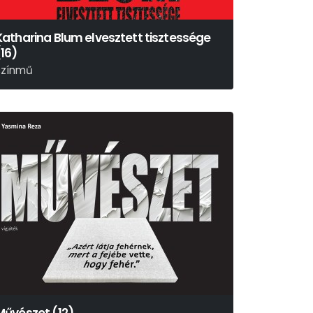
Katharina Blum elvesztett tisztessége
(16)
színmű
einrich Böll – Bereményi Géza