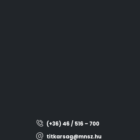
(+36) 46 / 516 – 700
titkarsag@mnsz.hu