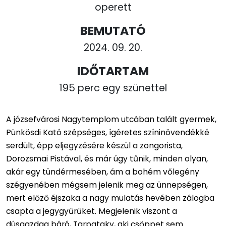
operett
BEMUTATÓ
2024. 09. 20.
IDŐTARTAM
195 perc egy szünettel
A józsefvárosi Nagytemplom utcában talált gyermek,
Pünkösdi Kató szépséges, ígéretes színinövendékké
serdült, épp eljegyzésére készül a zongorista,
Dorozsmai Pistával, és már úgy tűnik, minden olyan,
akár egy tündérmesében, ám a bohém vőlegény
szégyenében mégsem jelenik meg az ünnepségen,
mert előző éjszaka a nagy mulatás hevében zálogba
csapta a jegygyűrűket. Megjelenik viszont a
dúsgazdag báró, Tarpataky, aki csöppet sem