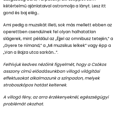
kétértelmű ajánlataival ostromolja a lányt. Lesz itt
gond és baj elég...
Ami pedig a muzsikát illeti, sok más mellett ebben az
operettben csendülnek fel olyan halhatatlan
slágerek, mint például az „Éjjel az omnibusz tetején,” a
„Gyere te nímand,” a „Mi muzsikus lelkek” vagy épp a
„Van a Bajza utca sarkán...”.
Felhívjuk kedves nézőink figyelmét, hogy a Csókos
asszony című előadásunkban villogó világítási
effektusokat alkalmazunk a színpadon, melyek
stroboszkópos hatást keltenek.
A villogó fény, az arra érzékenyeknél, egészségügyi
problémát okozhat.