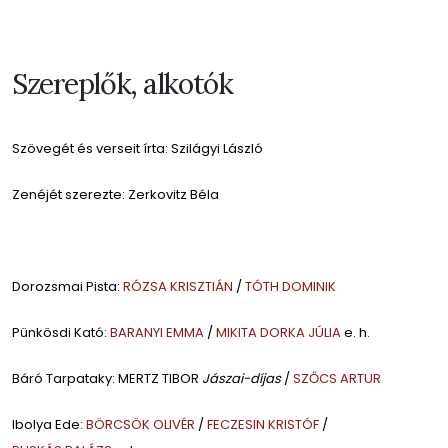
Szereplők, alkotók
Szövegét és verseit írta: Szilágyi László
Zenéjét szerezte: Zerkovitz Béla
Dorozsmai Pista:
RÓZSA KRISZTIÁN
/
TÓTH DOMINIK
Pünkösdi Kató:
BARANYI EMMA
/
MIKITA DORKA JÚLIA
e. h.
Báró Tarpataky: MERTZ TIBOR
Jászai-díjas
/
SZŐCS ARTUR
Ibolya Ede:
BÖRCSÖK OLIVÉR
/
FECZESIN KRISTÓF
/