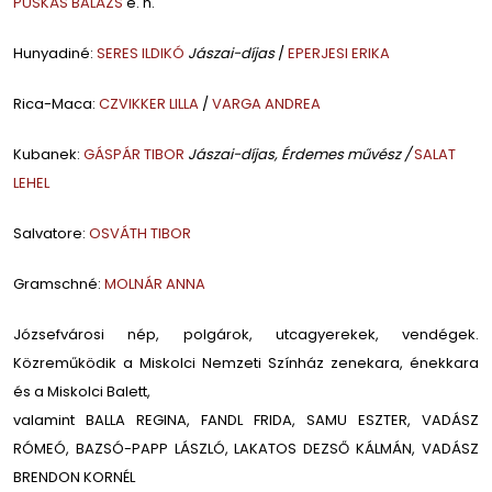
PUSKÁS BALÁZS
e. h.
Hunyadiné:
SERES ILDIKÓ
Jászai-díjas
/
EPERJESI ERIKA
Rica-Maca:
CZVIKKER LILLA
/
VARGA ANDREA
Kubanek:
GÁSPÁR TIBOR
Jászai-díjas, Érdemes művész /
SALAT
LEHEL
Salvatore:
OSVÁTH TIBOR
Gramschné:
MOLNÁR ANNA
Józsefvárosi nép, polgárok, utcagyerekek, vendégek.
Közreműködik a Miskolci Nemzeti Színház zenekara, énekkara
és a Miskolci Balett,
valamint BALLA REGINA, FANDL FRIDA, SAMU ESZTER, VADÁSZ
RÓMEÓ, BAZSÓ-PAPP LÁSZLÓ, LAKATOS DEZSŐ KÁLMÁN, VADÁSZ
BRENDON KORNÉL