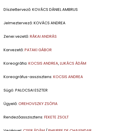
Díszlettervező: KOVÁCS DÁNIEL AMBRUS
Jelmeztervező: KOVÁCS ANDREA
Zenei vezető:
RÁKAI ANDRÁS
Karvezető:
PATAKI GÁBOR
Koreográfia:
KOCSIS ANDREA
,
LUKÁCS ÁDÁM
Koreográfus-asszisztens:
KOCSIS ANDREA
Súgó: PALOCSAI ESZTER
Ügyelő:
OREHOVSZKY ZSÓFIA
Rendezőasszisztens:
FEKETE ZSOLT
Vezényel:
CSER ÁDÁM
/
PHILIPPE DE CHALENDAR