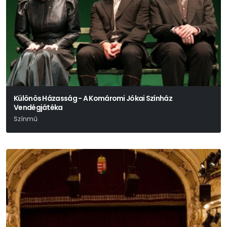
Különös Házasság - A Komáromi Jókai Színház
Vendégjátéka
Színmű
Mikszáth Kálmám