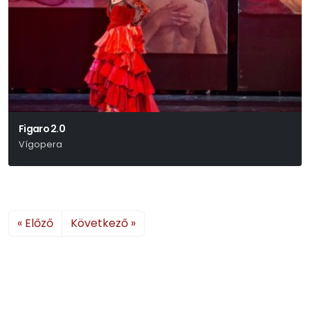
Figaro 2.0
Vígopera
Wolfgang Amadeus Mozart
« Előző
Következő »