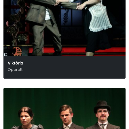
Viktória
Operett
Ábrahám Pál