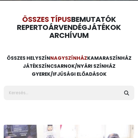
ÖSSZES TÍPUS
BEMUTATÓK
REPERTOÁR
VENDÉGJÁTÉKOK
ARCHÍVUM
ÖSSZES HELYSZÍN
NAGYSZÍNHÁZ
KAMARASZÍNHÁZ
JÁTÉKSZÍN
CSARNOK/NYÁRI SZÍNHÁZ
GYEREK/IFJÚSÁGI ELŐADÁSOK