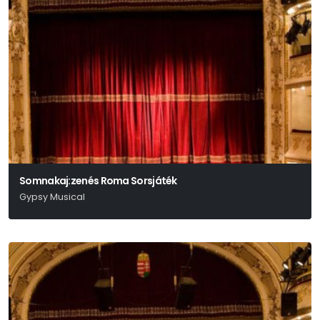
Somnakaj:zenés Roma Sorsjáték
Gypsy Musical
Müller Péter Sziámi