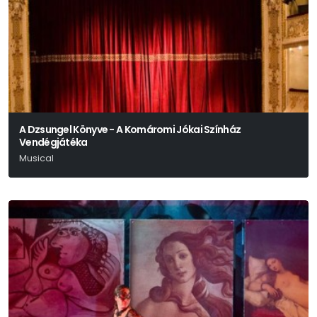
A Dzsungel Könyve - A Komáromi Jókai Színház
Vendégjátéka
Musical
Dés László - Geszti Péter - Békés Pál