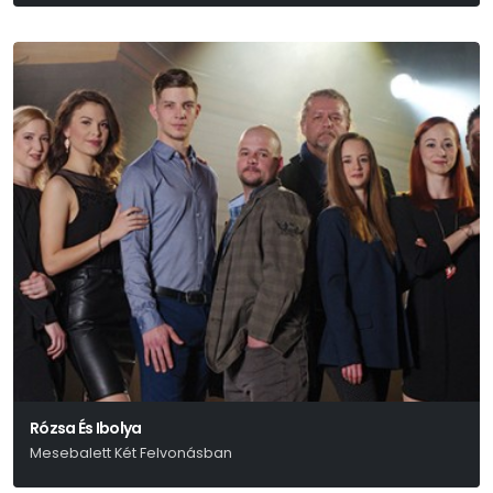
Móricz Zsigmond
Rózsa És Ibolya
Mesebalett Két Felvonásban
Arany János