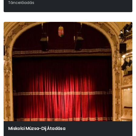
Táncelőadás
Miskolci Múzsa-Díj Átadása