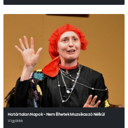
Giuseppe Verdi
Határtalan Napok - Nem Élhetek Muzsikaszó Nélkül
Vígjáték