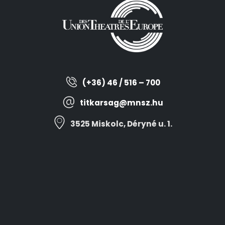
(+36) 46 / 516 – 700
titkarsag@mnsz.hu
3525 Miskolc, Déryné u. 1.