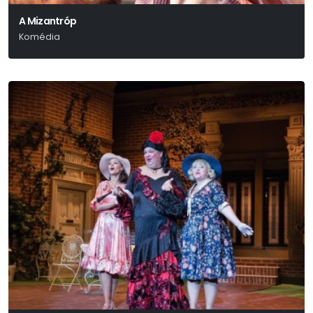
A Mizantróp
Komédia
Moliére