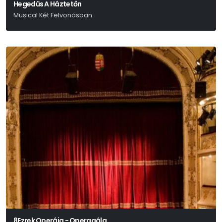
Hegedűs A Háztetőn
Musical Két Felvonásban
Joseph Stein - Jerry Bock - Sheldon Harnick
8Ezrek Operája - Operagála