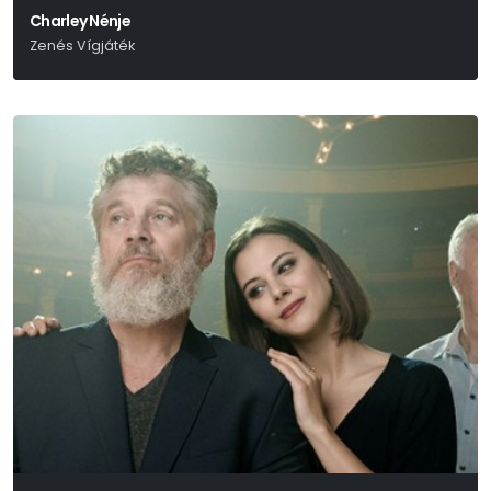
Charley Nénje
Zenés Vígjáték
Brandon Thomas – Aldobolyi Nagy György – Szenes Iván