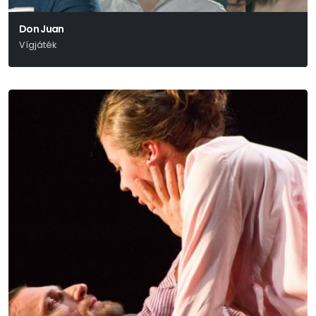
Don Juan
Vígjáték
Molière