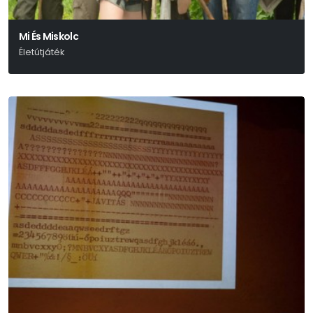
Mi És Miskolc
Életútjáték
Deres Péter - Szőcs Artur