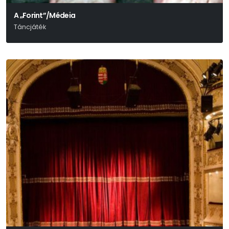
A „Forint”/Médeia
Táncjáték