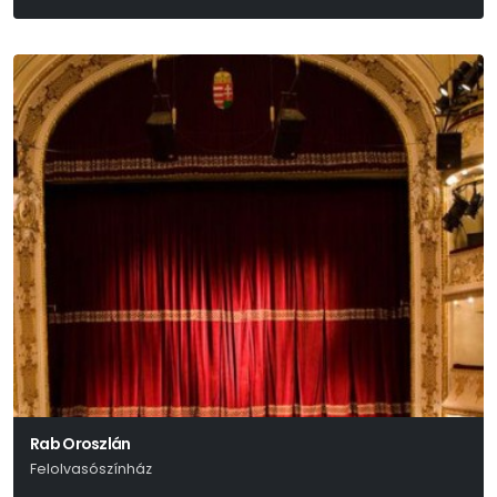
William Shakespeare
Rab Oroszlán
Felolvasószínház