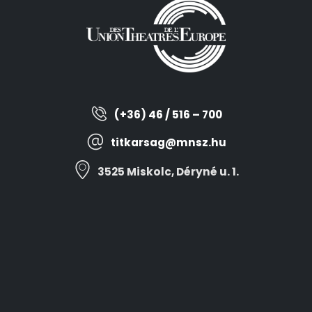
(+36) 46 / 516 – 700
titkarsag@mnsz.hu
3525 Miskolc, Déryné u. 1.