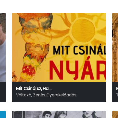
Mit Csinálsz, Ha…
Változó, Zenés Gyerekelőadás