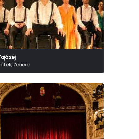
Tojáséj
Játék, Zenére