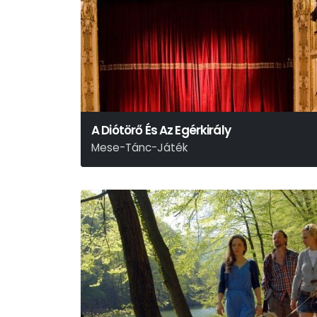
A Diótörő És Az Egérkirály
Mese-Tánc-Játék
Csajkovszkij − E. T. A. Hoffmann