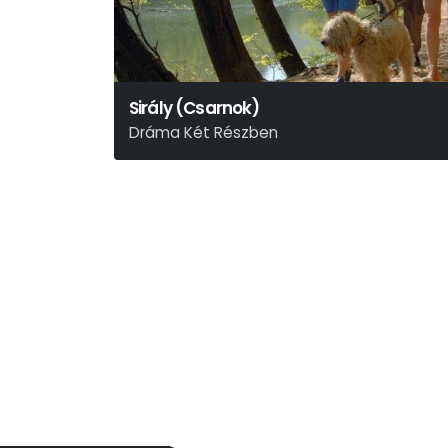
Sirály (Csarnok)
Dráma Két Részben
Anton Pavlovics Csehov