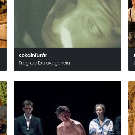
Kokainfutár
Tragikus Extravagancia
Tasnádi István