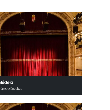
Médeia
Táncelőadás