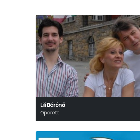
Lili Bárónő
Operett
Huszka Jenő-Martos Ferenc