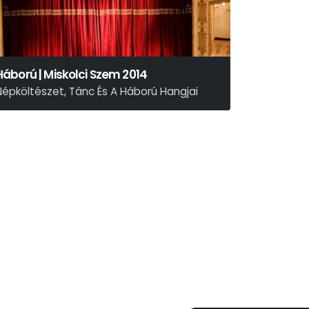
Háború | Miskolci Szem 2014
Népköltészet, Tánc És A Háború Hangjai
Prága