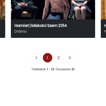
Hamlet | Miskolci Szem 2014
Dráma
Budapest
1
2
Találatok:
1
-
12
.
Összesen
21