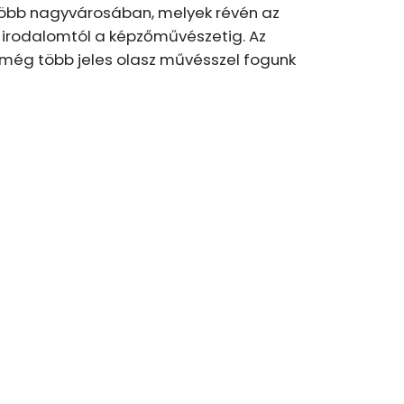
 több nagyvárosában, melyek révén az
az irodalomtól a képzőművészetig. Az
 még több jeles olasz művésszel fogunk