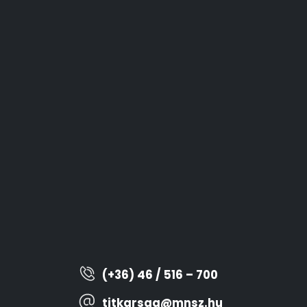
(+36) 46 / 516 – 700
titkarsag@mnsz.hu