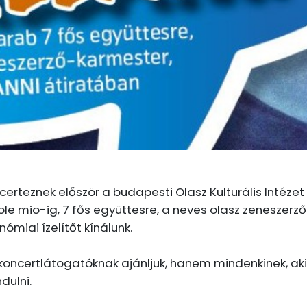
erteznek először a budapesti Olasz Kulturális Intézet
ole mio-ig, 7 fős együttesre, a neves olasz zeneszer
miai ízelítőt kínálunk.
oncertlátogatóknak ajánljuk, hanem mindenkinek, aki
dulni.