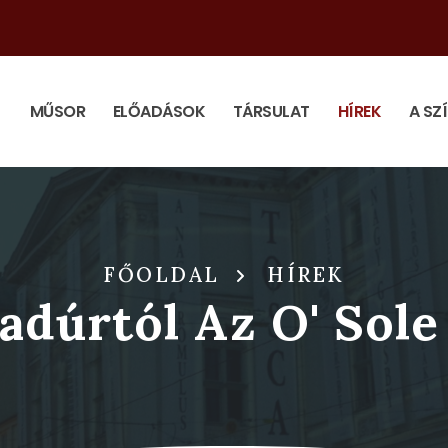
MŰSOR
ELŐADÁSOK
TÁRSULAT
HÍREK
A SZ
FŐOLDAL
HÍREK
adúrtól Az O' Sole