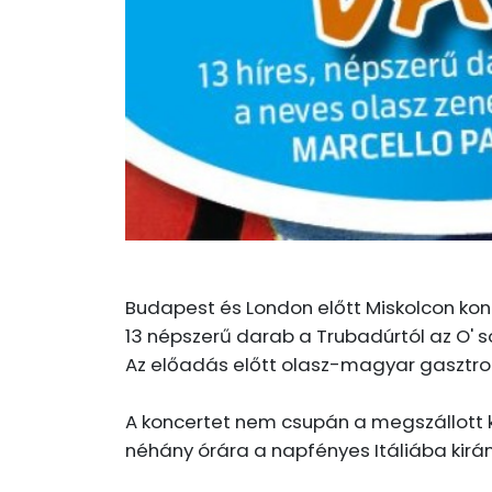
Budapest és London előtt Miskolcon konc
13 népszerű darab a Trubadúrtól az O' s
Az előadás előtt olasz-magyar gasztronó
A koncertet nem csupán a megszállott k
néhány órára a napfényes Itáliába kirán