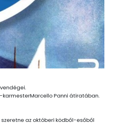
 vendégei.
ző-karmesterMarcello Panni átiratában.
 szeretne az októberi ködből-esőből