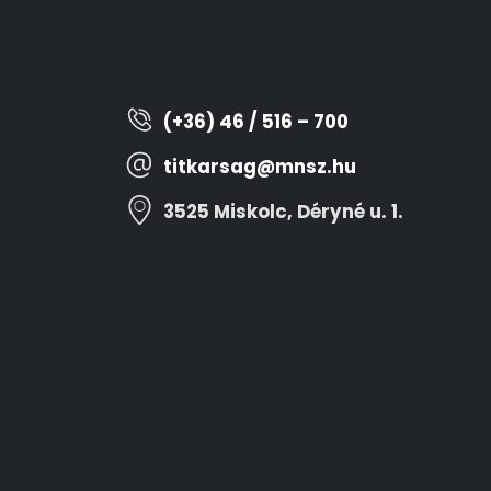
(+36) 46 / 516 – 700
titkarsag@mnsz.hu
3525 Miskolc, Déryné u. 1.