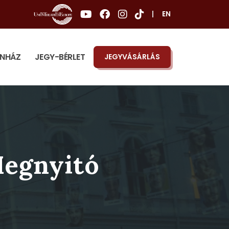
|
EN
ÍNHÁZ
JEGY-BÉRLET
JEGYVÁSÁRLÁS
Megnyitó