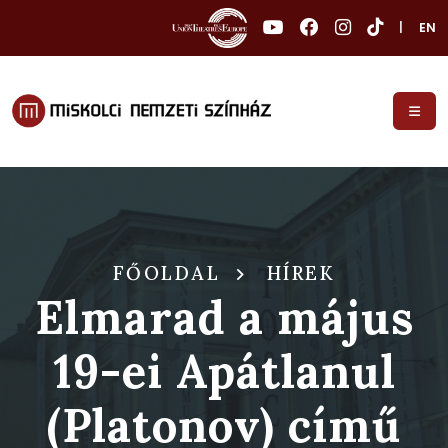
|
EN
FŐOLDAL
HÍREK
Elmarad a május
19-ei Apátlanul
(Platonov) című