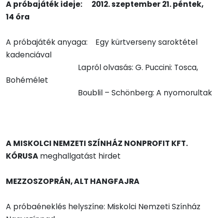
A próbajáték ideje:
2012. szeptember 21. péntek,
14 óra
A próbajáték anyaga: Egy kürtverseny saroktétel
kadenciával
Lapról olvasás: G. Puccini: Tosca,
Bohémélet
Boublil – Schönberg: A nyomorultak
A MISKOLCI NEMZETI SZÍNHÁZ NONPROFIT KFT.
KÓRUSA
meghallgatást hirdet
MEZZOSZOPRÁN, ALT HANGFAJRA
A próbaéneklés helyszíne: Miskolci Nemzeti Színház