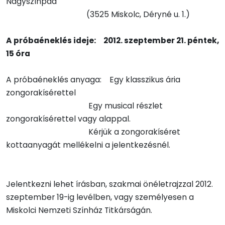
Nagyszínpad
(3525 Miskolc, Déryné u. 1.)
A próbaéneklés ideje: 2012. szeptember 21. péntek,
15 óra
A próbaéneklés anyaga: Egy klasszikus ária
zongorakísérettel
Egy musical részlet
zongorakísérettel vagy alappal.
Kérjük a zongorakíséret
kottaanyagát mellékelni a jelentkezésnél.
Jelentkezni lehet írásban, szakmai önéletrajzzal 2012.
szeptember 19-ig levélben, vagy személyesen a
Miskolci Nemzeti Színház Titkárságán.