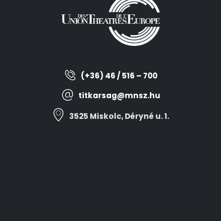
(+36) 46 / 516 – 700
titkarsag@mnsz.hu
3525 Miskolc, Déryné u. 1.