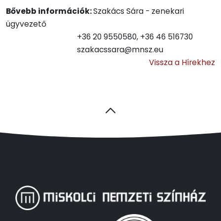
Bővebb információk:
Szakács Sára - zenekari
ügyvezető
+36 20 9550580, +36 46 516730
szakacssara@mnsz.eu
Vissza a Hírekhez