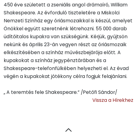
450 éve született a zseniális angol drámaíró, William
Shakespeare. Az évforduló tiszteletére a Miskolci
Nemzeti Színház egy óriásmozaikkal is készül, amelyet
Önökkel együtt szeretnénk létrehozni. 55 000 darab
üdítőitalos kupakra van szükségünk. Kérjük, gyűjtsön
nekünk és április 23-án vegyen részt az óriásmozaik
elkészítésében a színház művészbejárója előtt. A
kupakokat a színház jegypénztárában és a
Shakespeare-telefonfülkében helyezheti el. Az évad
végén a kupakokat jótékony célra fogjuk felajánlani.
„ A teremtés fele Shakespeare.” /Petőfi Sándor/
Vissza a Hírekhez