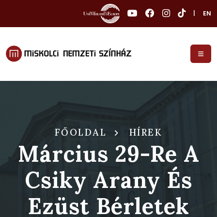
|
EN
FŐOLDAL
HÍREK
Március 29-Re A
Csiky Arany És
Ezüst Bérletek