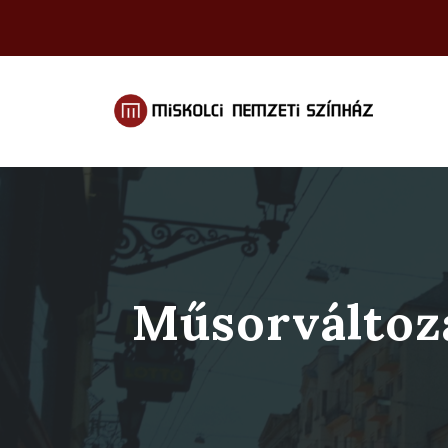
Műsorváltozá