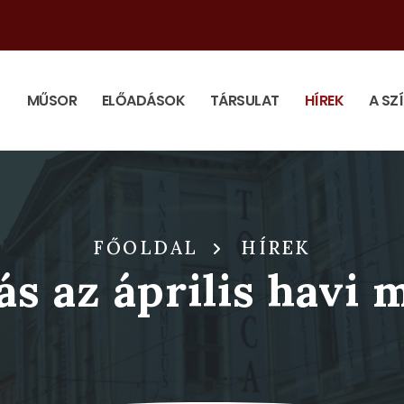
MŰSOR
ELŐADÁSOK
TÁRSULAT
HÍREK
A SZ
FŐOLDAL
HÍREK
s az április havi