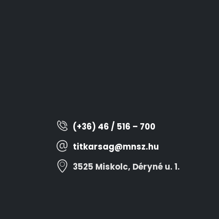
(+36) 46 / 516 – 700
titkarsag@mnsz.hu
3525 Miskolc, Déryné u. 1.