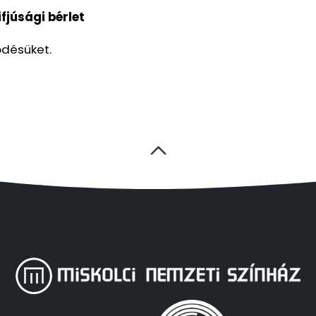
ifjúsági bérlet
désüket.