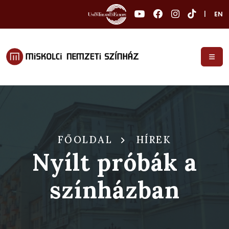
|
EN
FŐOLDAL
HÍREK
Nyílt próbák a
színházban