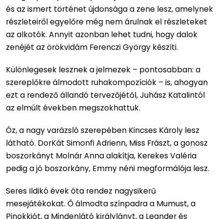
és az ismert történet újdonsága a zene lesz, amelynek
részleteiről egyelőre még nem árulnak el részleteket
az alkotók. Annyit azonban lehet tudni, hogy dalok
zenéjét az örökvidám Ferenczi György készíti.
Különlegesek lesznek a jelmezek – pontosabban: a
szereplőkre álmodott ruhakompozíciók – is, ahogyan
ezt a rendező állandó tervezőjétől, Juhász Katalintól
az elmúlt években megszokhattuk.
Óz, a nagy varázsló szerepében Kincses Károly lesz
látható. DorKát Simonfi Adrienn, Miss Frászt, a gonosz
boszorkányt Molnár Anna alakítja, Kerekes Valéria
pedig a jó boszorkány, Emmy néni megformálója lesz.
Seres Ildikó évek óta rendez nagysikerű
mesejátékokat. Ő álmodta színpadra a Mumust, a
Pinokkiót, a Mindenlátó királylányt, a Leander és