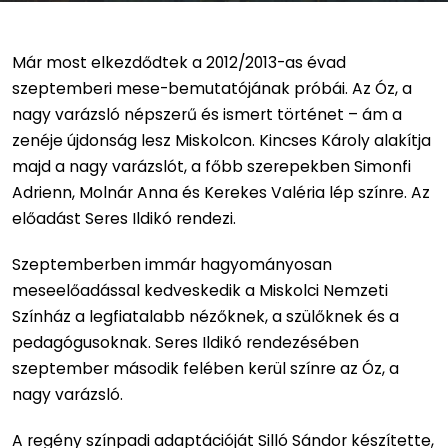
Már most elkezdődtek a 2012/2013-as évad
szeptemberi mese-bemutatójának próbái. Az Óz, a
nagy varázsló népszerű és ismert történet – ám a
zenéje újdonság lesz Miskolcon. Kincses Károly alakítja
majd a nagy varázslót, a főbb szerepekben Simonfi
Adrienn, Molnár Anna és Kerekes Valéria lép színre. Az
előadást Seres Ildikó rendezi.
Szeptemberben immár hagyományosan
meseelőadással kedveskedik a Miskolci Nemzeti
Színház a legfiatalabb nézőknek, a szülőknek és a
pedagógusoknak. Seres Ildikó rendezésében
szeptember második felében kerül színre az Óz, a
nagy varázsló.
A regény színpadi adaptációját Silló Sándor készítette,