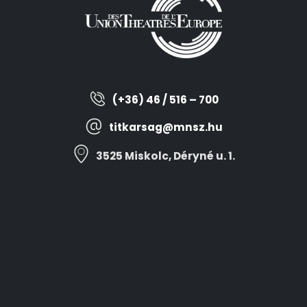
(+36) 46 / 516 – 700
titkarsag@mnsz.hu
3525 Miskolc, Déryné u. 1.