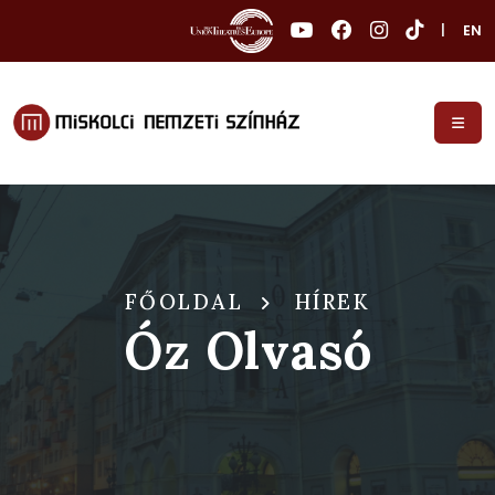
|
EN
FŐOLDAL
HÍREK
Óz Olvasó