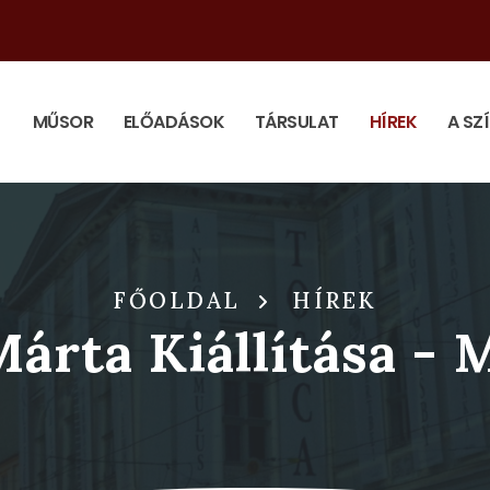
MŰSOR
ELŐADÁSOK
TÁRSULAT
HÍREK
A SZ
FŐOLDAL
HÍREK
árta Kiállítása -