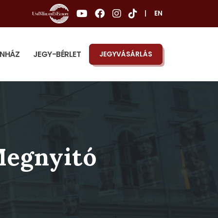
|
EN
ÍNHÁZ
JEGY-BÉRLET
JEGYVÁSÁRLÁS
 Megnyitó