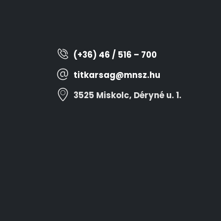
(+36) 46 / 516 – 700
titkarsag@mnsz.hu
3525 Miskolc, Déryné u. 1.