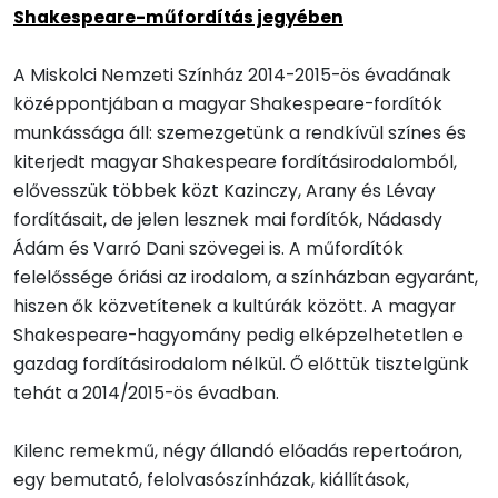
Shakespeare-műfordítás jegyében
A Miskolci Nemzeti Színház 2014-2015-ös évadának
középpontjában a magyar Shakespeare-fordítók
munkássága áll: szemezgetünk a rendkívül színes és
kiterjedt magyar Shakespeare fordításirodalomból,
elővesszük többek közt Kazinczy, Arany és Lévay
fordításait, de jelen lesznek mai fordítók, Nádasdy
Ádám és Varró Dani szövegei is. A műfordítók
felelőssége óriási az irodalom, a színházban egyaránt,
hiszen ők közvetítenek a kultúrák között. A magyar
Shakespeare-hagyomány pedig elképzelhetetlen e
gazdag fordításirodalom nélkül. Ő előttük tisztelgünk
tehát a 2014/2015-ös évadban.
Kilenc remekmű, négy állandó előadás repertoáron,
egy bemutató, felolvasószínházak, kiállítások,