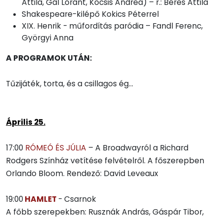
Attila, Gál Lóránt, Kocsis Andrea) – r.: Béres Attila
Shakespeare-kilépő Kokics Péterrel
XIX. Henrik - műfordítás paródia – Fandl Ferenc,
Györgyi Anna
A PROGRAMOK UTÁN:
Tűzijáték, torta, és a csillagos ég…
Április 25.
17:00
RÓMEÓ ÉS JÚLIA
– A Broadwayról a Richard
Rodgers Színház vetítése felvételről. A főszerepben
Orlando Bloom. Rendező: David Leveaux
19:00
HAMLET
- Csarnok
A főbb szerepekben: Rusznák András, Gáspár Tibor,