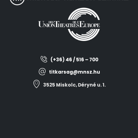
(+36) 46 / 516 – 700
titkarsag@mnsz.hu
3525 Miskolc, Déryné u. 1.