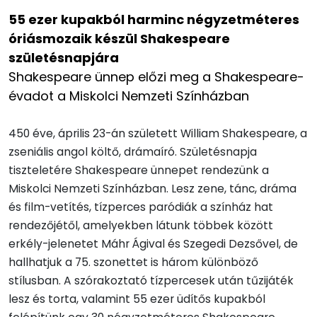
55 ezer kupakból harminc négyzetméteres
óriásmozaik készül Shakespeare
születésnapjára
Shakespeare ünnep előzi meg a Shakespeare-
évadot a Miskolci Nemzeti Színházban
450 éve, április 23-án született William Shakespeare, a
zseniális angol költő, drámaíró. Születésnapja
tiszteletére Shakespeare ünnepet rendezünk a
Miskolci Nemzeti Színházban. Lesz zene, tánc, dráma
és film-vetítés, tízperces paródiák a színház hat
rendezőjétől, amelyekben látunk többek között
erkély-jelenetet Máhr Ágival és Szegedi Dezsővel, de
hallhatjuk a 75. szonettet is három különböző
stílusban. A szórakoztató tízpercesek után tűzijáték
lesz és torta, valamint 55 ezer üdítős kupakból