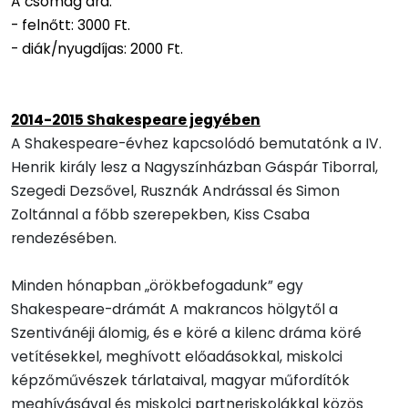
A csomag ára:
- felnőtt: 3000 Ft.
- diák/nyugdíjas: 2000 Ft.
2014-2015 Shakespeare jegyében
A Shakespeare-évhez kapcsolódó bemutatónk a IV.
Henrik király lesz a Nagyszínházban Gáspár Tiborral,
Szegedi Dezsővel, Rusznák Andrással és Simon
Zoltánnal a főbb szerepekben, Kiss Csaba
rendezésében.
Minden hónapban „örökbefogadunk” egy
Shakespeare-drámát A makrancos hölgytől a
Szentivánéji álomig, és e köré a kilenc dráma köré
vetítésekkel, meghívott előadásokkal, miskolci
képzőművészek tárlataival, magyar műfordítók
meghívásával és miskolci partneriskolákkal közös