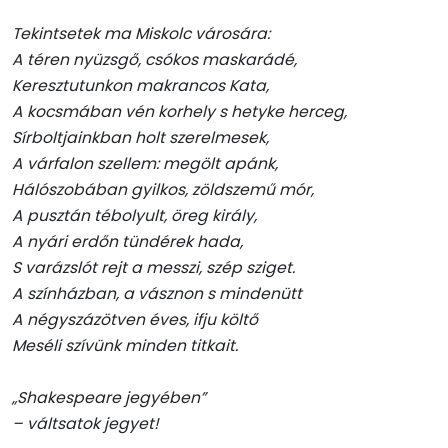
Tekintsetek ma Miskolc városára:
A téren nyüzsgő, csókos maskarádé,
Keresztutunkon makrancos Kata,
A kocsmában vén korhely s hetyke herceg,
Sírboltjainkban holt szerelmesek,
A várfalon szellem: megölt apánk,
Hálószobában gyilkos, zöldszemű mór,
A pusztán tébolyult, öreg király,
A nyári erdőn tündérek hada,
S varázslót rejt a messzi, szép sziget.
A színházban, a vásznon s mindenütt
A négyszázötven éves, ifju költő
Meséli szívünk minden titkait.
„Shakespeare jegyében”
– váltsatok jegyet!