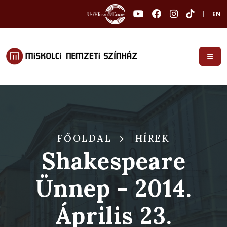
|
EN
FŐOLDAL
HÍREK
Shakespeare
Ünnep - 2014.
Április 23.