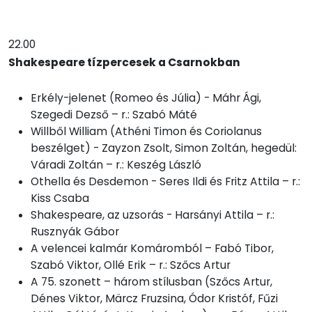
22.00
Shakespeare tízpercesek a Csarnokban
Erkély-jelenet (Romeo és Júlia) - Máhr Ági,
Szegedi Dezső – r.: Szabó Máté
Willből William (Athéni Timon és Coriolanus
beszélget) - Zayzon Zsolt, Simon Zoltán, hegedül:
Váradi Zoltán – r.: Keszég László
Othella és Desdemon - Seres Ildi és Fritz Attila – r.:
Kiss Csaba
Shakespeare, az uzsorás - Harsányi Attila – r.:
Rusznyák Gábor
A velencei kalmár Komáromból – Fabó Tibor,
Szabó Viktor, Ollé Erik – r.: Szőcs Artur
A 75. szonett – három stílusban (Szőcs Artur,
Dénes Viktor, Märcz Fruzsina, Ódor Kristóf, Fűzi