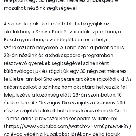
felépítünk egy 30 négyzetméteres Shakespeare
mozaikot nézőink segítségével.
A színes kupakokat már több hete gyűjtik az
iskolákban, a Szinva Park Bevásárlóközpontban, a
Bosch gyáraiban, a vendéglőkben és a helyi
szórakoztató helyeken. A több ezer kupakot április
23-án nézőink és a Shakespeare-programban
résztvevő gyerekek segítségével színenként
különválogatjuk és rögzítjük egy 30 négyzetméteres
felületre, amiből Shakespeare arcképe rajzolódik ki. Az
óriásmozaikot a színház homlokzatára helyezzük fel,
leleplezése a közönség előtt 26-án szombaton, 10
órakor lesz. Az Országos Diákszínjátszó Verseny 200
résztvevőjéből alakult hatalmas kórus elénekli Cseh
Tamás dalát a ravaszdi Shakespeare William-ről.
(https://www.youtube.com/watch?v=Vm6gnUvMF3Y)
Az évad végén a kupakokat jótékony célra fogjuk