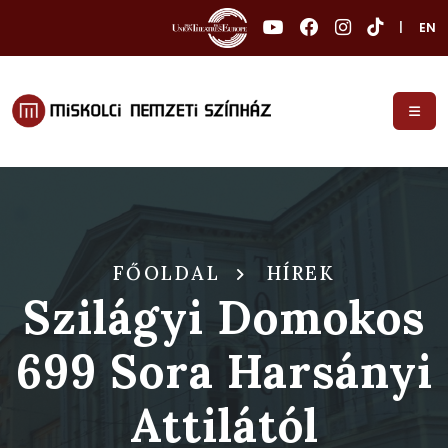
|
EN
FŐOLDAL
HÍREK
Szilágyi Domokos
699 Sora Harsányi
Attilától