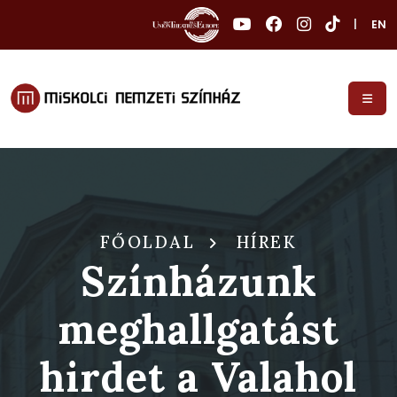
|
EN
FŐOLDAL
HÍREK
Színházunk
meghallgatást
hirdet a Valahol