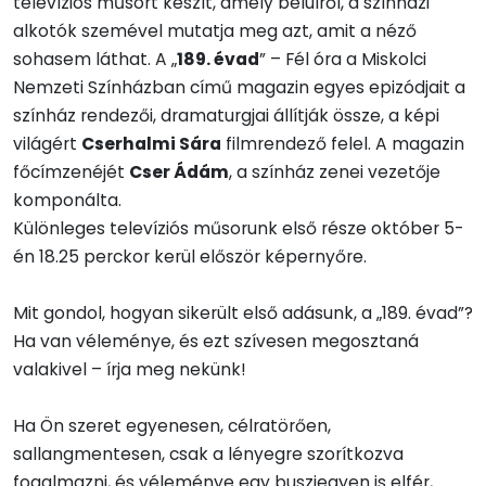
televíziós műsort készít, amely belülről, a színházi
alkotók szemével mutatja meg azt, amit a néző
sohasem láthat. A „
189. évad
” – Fél óra a Miskolci
Nemzeti Színházban című magazin egyes epizódjait a
színház rendezői, dramaturgjai állítják össze, a képi
világért
Cserhalmi Sára
filmrendező felel. A magazin
főcímzenéjét
Cser Ádám
, a színház zenei vezetője
komponálta.
Különleges televíziós műsorunk első része október 5-
én 18.25 perckor kerül először képernyőre.
Mit gondol, hogyan sikerült első adásunk, a „189. évad”?
Ha van véleménye, és ezt szívesen megosztaná
valakivel – írja meg nekünk!
Ha Ön szeret egyenesen, célratörően,
sallangmentesen, csak a lényegre szorítkozva
fogalmazni, és véleménye egy buszjegyen is elfér,