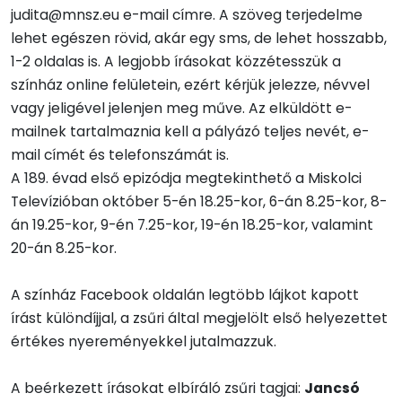
judita@mnsz.eu e-mail címre. A szöveg terjedelme
lehet egészen rövid, akár egy sms, de lehet hosszabb,
1-2 oldalas is. A legjobb írásokat közzétesszük a
színház online felületein, ezért kérjük jelezze, névvel
vagy jeligével jelenjen meg műve. Az elküldött e-
mailnek tartalmaznia kell a pályázó teljes nevét, e-
mail címét és telefonszámát is.
A 189. évad első epizódja megtekinthető a Miskolci
Televízióban október 5-én 18.25-kor, 6-án 8.25-kor, 8-
án 19.25-kor, 9-én 7.25-kor, 19-én 18.25-kor, valamint
20-án 8.25-kor.
A színház Facebook oldalán legtöbb lájkot kapott
írást különdíjjal, a zsűri által megjelölt első helyezettet
értékes nyereményekkel jutalmazzuk.
A beérkezett írásokat elbíráló zsűri tagjai:
Jancsó