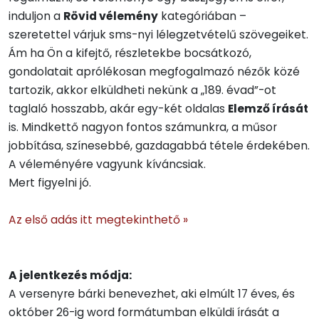
induljon a
Rövid vélemény
kategóriában –
szeretettel várjuk sms-nyi lélegzetvételű szövegeiket.
Ám ha Ön a kifejtő, részletekbe bocsátkozó,
gondolatait aprólékosan megfogalmazó nézők közé
tartozik, akkor elküldheti nekünk a „189. évad”-ot
taglaló hosszabb, akár egy-két oldalas
Elemző írását
is. Mindkettő nagyon fontos számunkra, a műsor
jobbítása, színesebbé, gazdagabbá tétele érdekében.
A véleményére vagyunk kíváncsiak.
Mert figyelni jó.
Az első adás itt megtekinthető »
A jelentkezés módja:
A versenyre bárki benevezhet, aki elmúlt 17 éves, és
október 26-ig word formátumban elküldi írását a