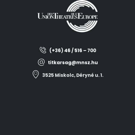
(+36) 46 / 516 – 700
titkarsag@mnsz.hu
3525 Miskolc, Déryné u. 1.