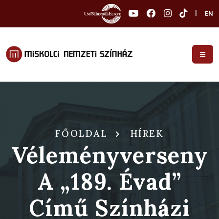
|
EN
FŐOLDAL
HÍREK
Véleményverseny
A „189. Évad”
Című Színházi