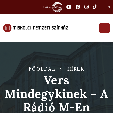
|
EN
FŐOLDAL
HÍREK
Vers
Mindegykinek – A
Rádió M-En