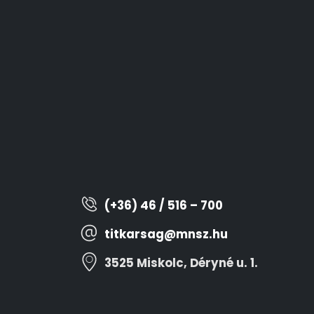
(+36) 46 / 516 – 700
titkarsag@mnsz.hu
3525 Miskolc, Déryné u. 1.