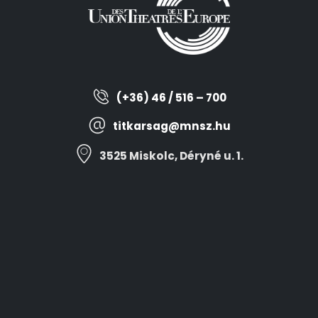
(+36) 46 / 516 – 700
titkarsag@mnsz.hu
3525 Miskolc, Déryné u. 1.