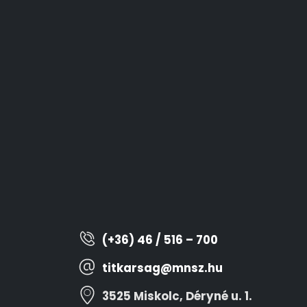
(+36) 46 / 516 – 700
titkarsag@mnsz.hu
3525 Miskolc, Déryné u. 1.