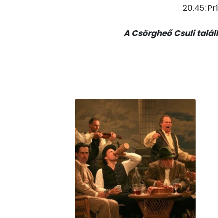
20.45: P
A Csörgheő Csuli talá