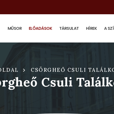
MŰSOR
ELŐADÁSOK
TÁRSULAT
HÍREK
A SZ
OLDAL
CSÖRGHEŐ CSULI TALÁLK
rgheő Csuli Talál