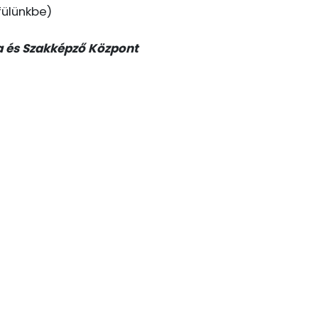
fülünkbe)
a és Szakképző Központ