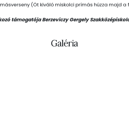
rímásverseny (Öt kiváló miskolci prímás húzza majd a 
lkozó támogatója Berzeviczy Gergely Szakközépiskol
Galéria