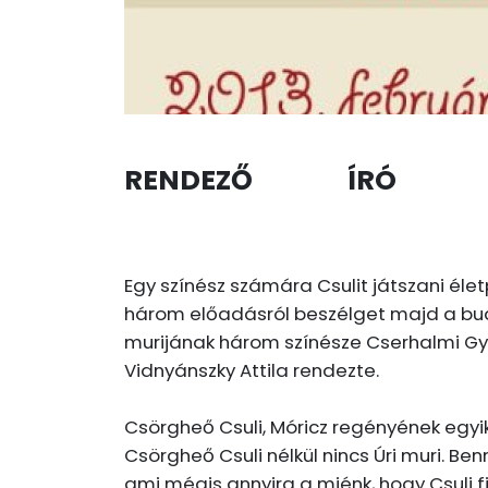
RENDEZŐ
ÍRÓ
Egy színész számára Csulit játszani éle
három előadásról beszélget majd a buda
murijának három színésze Cserhalmi Gy
Vidnyánszky Attila rendezte.
Csörgheő Csuli, Móricz regényének egyik
Csörgheő Csuli nélkül nincs Úri muri. 
ami mégis annyira a miénk, hogy Csuli 