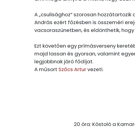
A „csulisághoz” szorosan hozzátartozik
András ezért főzésben is összeméri erej
vacsoraszünetben, és eldönthetik, hogy 
Ezt követően egy prímásverseny keretéb
majd lassan és gyorsan, valamint egyen
legjobbnak járó fődíjat.
A műsort
Szőcs Artur
vezeti.
20 óra: Kóstoló a Kamar