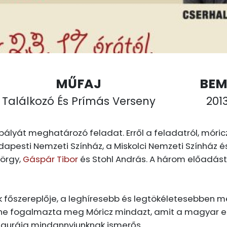
MŰFAJ
BEM
Találkozó És Prímás Verseny
2013
tpályát meghatározó feladat. Erről a feladatról, mór
pesti Nemzeti Színház, a Miskolci Nemzeti Színház és
örgy,
Gáspár Tibor
és Stohl András. A három előadást
 főszereplője, a leghíresebb és legtökéletesebben meg
Benne fogalmazta meg Móricz mindazt, amit a magyar e
figurája mindannyiunknak ismerős.