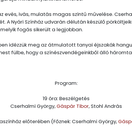
 az evés, ivás, mulatás magas szintű művelése. Cserh
ét. A Nyári Színház udvarán délután készülő pörköltje
melyik fogás sikerült a legjobban.
en idézzük meg az átmulatott tanyai éjszakák hangula
est fülbe, hogy a színészvendégeinkből álló háromta
Program:
19 óra: Beszélgetés
Cserhalmi György,
Gáspár Tibor
, Stohl András
aszínház előterében (Főznek: Cserhalmi György,
Gáspá