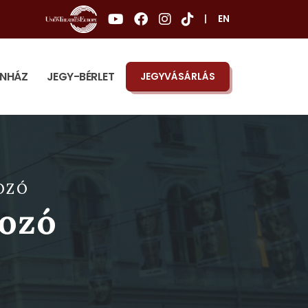
|
EN
ÍNHÁZ
JEGY-BÉRLET
JEGYVÁSÁRLÁS
OZÓ
kozó