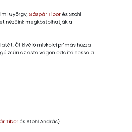
almi György,
Gáspár Tibor
és Stohl
iket nézőink megkóstolhatják a
tát. Öt kiváló miskolci prímás húzza
gú zsűri az este végén odaítélhesse a
r Tibor
és Stohl András)