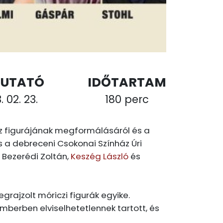
UTATÓ
IDŐTARTAM
. 02. 23.
180 perc
icz figurájának megformálásáról és a
 a debreceni Csokonai Színház Úri
 Bezerédi Zoltán,
Keszég László
és
rajzolt móriczi figurák egyike.
mberben elviselhetetlennek tartott, és