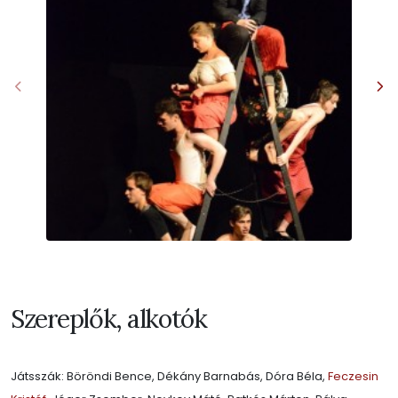
Szereplők, alkotók
Játsszák: Böröndi Bence, Dékány Barnabás, Dóra Béla,
Feczesin