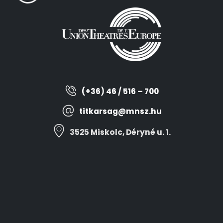
(+36) 46 / 516 – 700
titkarsag@mnsz.hu
3525 Miskolc, Déryné u. 1.