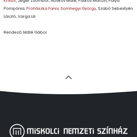
Kristóf
, Jéger Zsombor, Novkov Máté, Patkós Márton, Pálya
Pompónia,
Prohászka Fanni
,
Somhegyi György
, Szabó Sebestyén
László, Varga Lili
Rendező: Máté Gábor