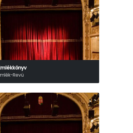
Emlékkönyv
Emlék-Revü