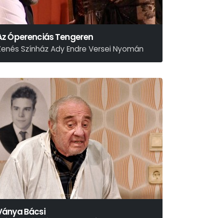
Az Óperenciás Tengeren
Zenés Színház Ady Endre Versei Nyomán
Ványa Bácsi