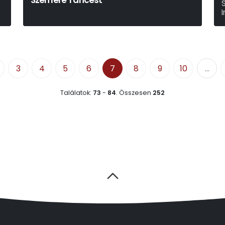
n
Szemere Táncest
A
3
4
5
6
7
8
9
10
...
Találatok:
73
-
84
.
Összesen
252