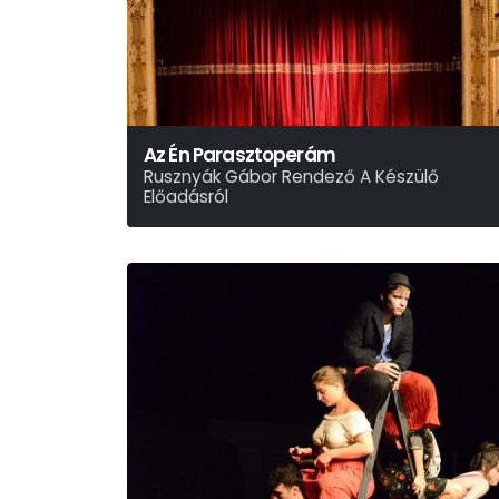
Az Én Parasztoperám
Rusznyák Gábor Rendező A Készülő
Előadásról