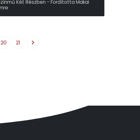
Színmű Két Részben - Fordította Makai
Imre
nton Pavlovics Csehov
20
21