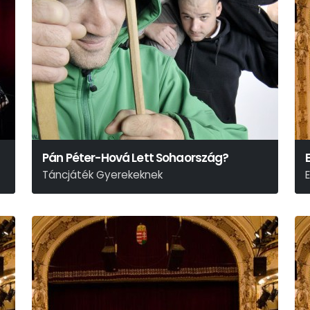
Pán Péter-Hová Lett Sohaország?
Táncjáték Gyerekeknek
J.m.barrie Meséje Alapján