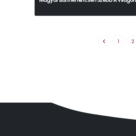
Magyar Bűnnél Nincsen Szebb A Világo
1
2