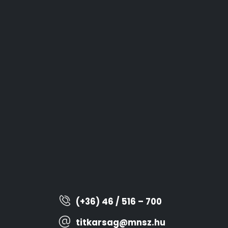
(+36) 46 / 516 – 700
titkarsag@mnsz.hu