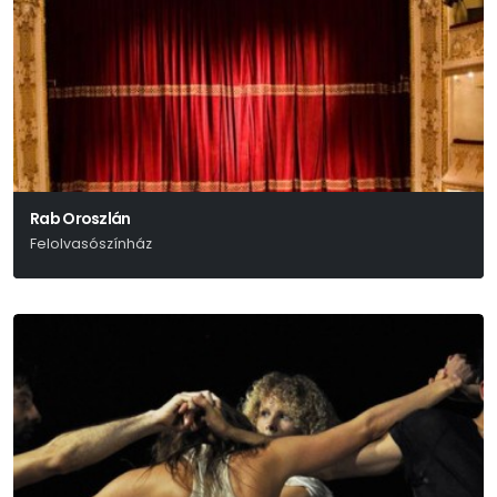
Rab Oroszlán
Felolvasószínház