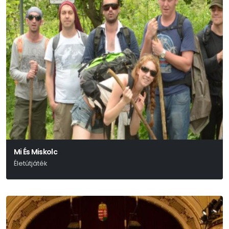
Mi És Miskolc
Életútjáték
Deres Péter - Szőcs Artur