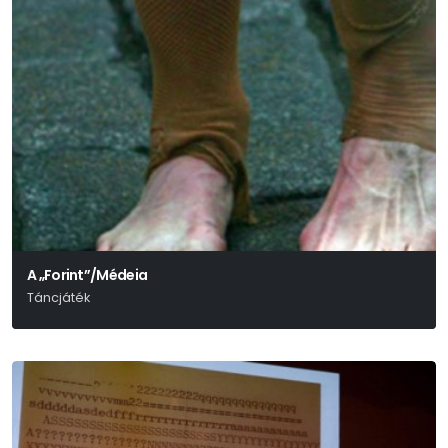
A „Forint”/Médeia
Táncjáték