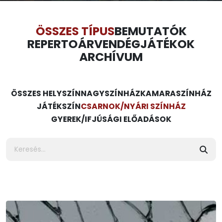
ÖSSZES TÍPUS
BEMUTATÓK
REPERTOÁR
VENDÉGJÁTÉKOK
ARCHÍVUM
ÖSSZES HELYSZÍN
NAGYSZÍNHÁZ
KAMARASZÍNHÁZ
JÁTÉKSZÍN
CSARNOK/NYÁRI SZÍNHÁZ
GYEREK/IFJÚSÁGI ELŐADÁSOK