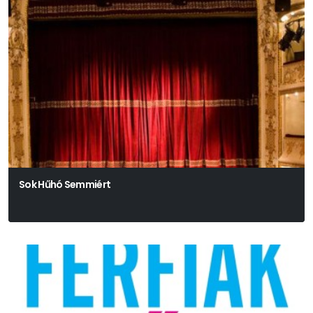
Sok Hűhó Semmiért