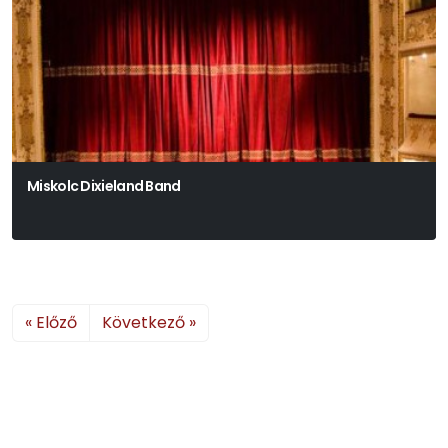
Miskolc Dixieland Band
« Előző
Következő »