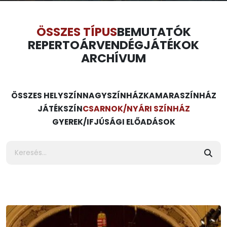
ÖSSZES TÍPUS
BEMUTATÓK
REPERTOÁR
VENDÉGJÁTÉKOK
ARCHÍVUM
ÖSSZES HELYSZÍN
NAGYSZÍNHÁZ
KAMARASZÍNHÁZ
JÁTÉKSZÍN
CSARNOK/NYÁRI SZÍNHÁZ
GYEREK/IFJÚSÁGI ELŐADÁSOK