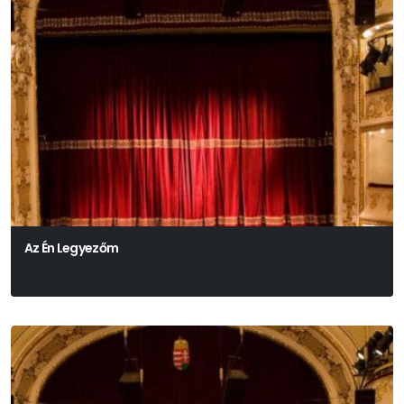
Az Én Legyezőm