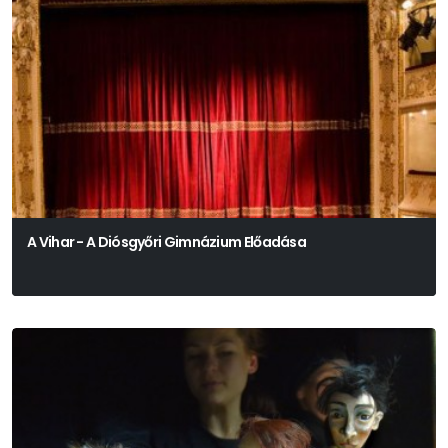
A Vihar - A Diósgyőri Gimnázium Előadása